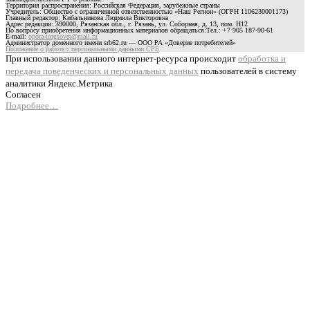
Территория распространения: Российская Федерация, зарубежные страны
Учредитель: Общество с ограниченной ответственностью «Наш Регион» (ОГРН 1106230001173)
Главный редактор: Кибальникова Людмила Викторовна
Адрес редакции: 390000, Рязанская обл., г. Рязань, ул. Соборная, д. 13, пом. Н12
По вопросу приобретения информационных материалов обращаться:Тел.: +7 905 187-90-61
E-mail:
opora-torgsovet@mail.ru
Администратор доменного имени srb62.ru — ООО РА «Доверие потребителей»
Положение о работе с персональными данными СРБ
При использовании данного интернет-ресурса происходит
обработка и
передача поведенческих и персональных данных
пользователей в систему
аналитики Яндекс.Метрика
Согласен
Подробнее…