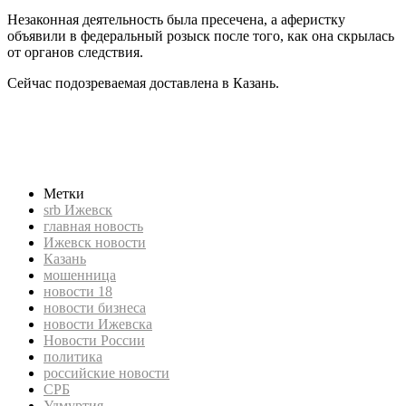
Незаконная деятельность была пресечена, а аферистку
объявили в федеральный розыск после того, как она скрылась
от органов следствия.
Сейчас подозреваемая доставлена в Казань.
srb, СРБ, Новости России, российские новости, новости
бизнеса, политика, экономика, srb Ижевск, новости Ижевска,
Ижевск новости, новости 18, Удмуртия, мошенница,
финансовая пирамида, Казань
Метки
srb Ижевск
главная новость
Ижевск новости
Казань
мошенница
новости 18
новости бизнеса
новости Ижевска
Новости России
политика
российские новости
СРБ
Удмуртия