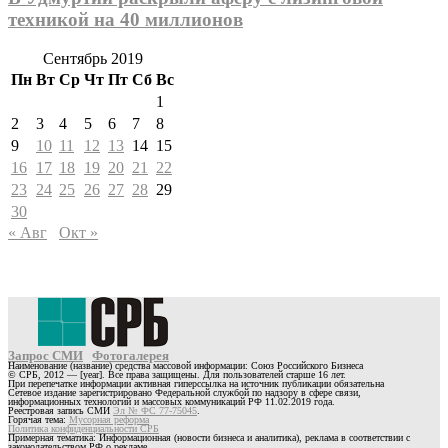
техникой на 40 миллионов
Сентябрь 2019
Пн
Вт
Ср
Чт
Пт
Сб
Вс
1
2
3
4
5
6
7
8
9
10
11
12
13
14
15
16
17
18
19
20
21
22
23
24
25
26
27
28
29
30
« Авг
Окт »
Запрос СМИ
Фотогалерея
Наименование (название) средства массовой информации: Союз Российского Бизнеса
© СРБ, 2012 — [year]. Все права защищены. Для пользователей старше 16 лет.
При перепечатке информации активная гиперссылка на источник публикации обязательна
Сетевое издание зарегистрировано Федеральной службой по надзору в сфере связи,
информационных технологий и массовых коммуникаций РФ 11.02.2019 года.
Реестровая запись СМИ
Эл № ФС 77-75045
.
Горячая тема:
Мусорная реформа
Политика конфиденциальности СРБ
Примерная тематика: Информационная (новости бизнеса и аналитика), реклама в соответствии с
законодательством РФ о рекламе