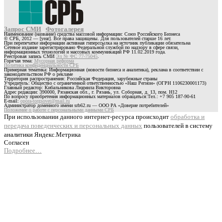
Запрос СМИ
Фотогалерея
Наименование (название) средства массовой информации: Союз Российского Бизнеса
© СРБ, 2012 — [year]. Все права защищены. Для пользователей старше 16 лет.
При перепечатке информации активная гиперссылка на источник публикации обязательна
Сетевое издание зарегистрировано Федеральной службой по надзору в сфере связи,
информационных технологий и массовых коммуникаций РФ 11.02.2019 года.
Реестровая запись СМИ
Эл № ФС 77-75045
.
Горячая тема:
Мусорная реформа
Политика конфиденциальности СРБ
Примерная тематика: Информационная (новости бизнеса и аналитика), реклама в соответствии с
законодательством РФ о рекламе
Территория распространения: Российская Федерация, зарубежные страны
Учредитель: Общество с ограниченной ответственностью «Наш Регион» (ОГРН 1106230001173)
Главный редактор: Кибальникова Людмила Викторовна
Адрес редакции: 390000, Рязанская обл., г. Рязань, ул. Соборная, д. 13, пом. Н12
По вопросу приобретения информационных материалов обращаться:Тел.: +7 905 187-90-61
E-mail:
opora-torgsovet@mail.ru
Администратор доменного имени srb62.ru — ООО РА «Доверие потребителей»
Положение о работе с персональными данными СРБ
При использовании данного интернет-ресурса происходит
обработка и
передача поведенческих и персональных данных
пользователей в систему
аналитики Яндекс.Метрика
Согласен
Подробнее…