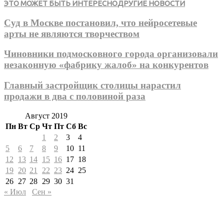
ЭТО МОЖЕТ БЫТЬ ИНТЕРЕСНО
ДРУГИЕ НОВОСТИ
Суд в Москве постановил, что нейросетевые
арты не являются творчеством
Чиновники подмосковного города организовали
незаконную «фабрику жалоб» на конкурентов
Главный застройщик столицы нарастил
продажи в два с половиной раза
Август 2019
Пн
Вт
Ср
Чт
Пт
Сб
Вс
1
2
3
4
5
6
7
8
9
10
11
12
13
14
15
16
17
18
19
20
21
22
23
24
25
26
27
28
29
30
31
« Июл
Сен »