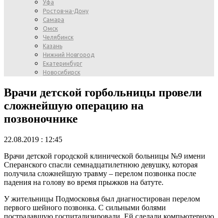
Уфа
Ростов-на-Дону
Самара
Омск
Челябинск
Казань
Нижний Новгород
Екатеринбург
Новосибирск
Врачи детской горбольницы провели
сложнейшую операцию на
позвоночнике
22.08.2019 : 12:45
Врачи детской городской клинической больницы №9 имени
Сперанского спасли семнадцатилетнюю девушку, которая
получила сложнейшую травму – перелом позвонка после
падения на голову во время прыжков на батуте.
У жительницы Подмосковья был диагностирован перелом
первого шейного позвонка. С сильными болями
пострадавшую госпитализировали. Ей сделали компьютерную