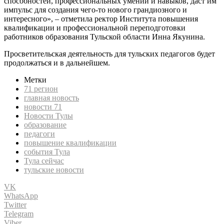
способностей, профессиональных умений и навыков, даст им
импульс для создания чего-то нового грандиозного и
интересного», – отметила ректор Института повышения
квалификации и профессиональной переподготовки
работников образования Тульской области Инна Якунина.
Просветительская деятельность для тульских педагогов будет
продолжаться и в дальнейшем.
Метки
71 регион
главная новость
новости 71
Новости Тулы
образование
педагоги
повышение квалификации
события Тула
Тула сейчас
тульские новости
VK
WhatsApp
Twitter
Telegram
Viber