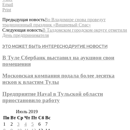
Email
Print
Предыдущая новость
Во Владимире снова проведут
традиционный праздник «Вишневый Спас»
Следующая новость
В Талдомском городском округе отметили
День предпринимателя
ЭТО МОЖЕТ БЫТЬ ИНТЕРЕСНО
ДРУГИЕ НОВОСТИ
В Туле Сбербанк выставил на аукцион свои
помещения
Московская компания подала более десятка
исков к властям Тулы
Предприятие Haval в Тульской области
приостановило работу
Июль 2019
Пн
Вт
Ср
Чт
Пт
Сб
Вс
1
2
3
4
5
6
7