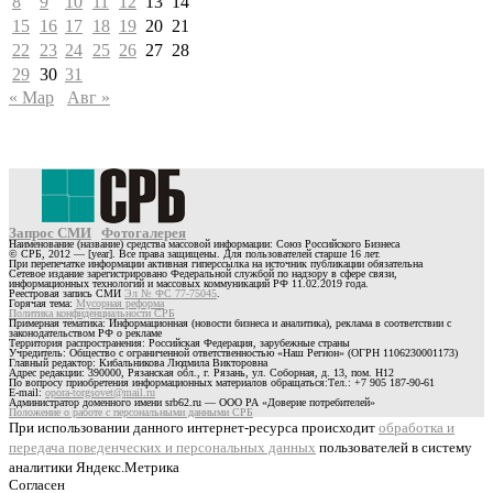
8
9
10
11
12
13
14
15
16
17
18
19
20
21
22
23
24
25
26
27
28
29
30
31
« Мар
Авг »
Запрос СМИ
Фотогалерея
Наименование (название) средства массовой информации: Союз Российского Бизнеса
© СРБ, 2012 — [year]. Все права защищены. Для пользователей старше 16 лет.
При перепечатке информации активная гиперссылка на источник публикации обязательна
Сетевое издание зарегистрировано Федеральной службой по надзору в сфере связи,
информационных технологий и массовых коммуникаций РФ 11.02.2019 года.
Реестровая запись СМИ
Эл № ФС 77-75045
.
Горячая тема:
Мусорная реформа
Политика конфиденциальности СРБ
Примерная тематика: Информационная (новости бизнеса и аналитика), реклама в соответствии с
законодательством РФ о рекламе
Территория распространения: Российская Федерация, зарубежные страны
Учредитель: Общество с ограниченной ответственностью «Наш Регион» (ОГРН 1106230001173)
Главный редактор: Кибальникова Людмила Викторовна
Адрес редакции: 390000, Рязанская обл., г. Рязань, ул. Соборная, д. 13, пом. Н12
По вопросу приобретения информационных материалов обращаться:Тел.: +7 905 187-90-61
E-mail:
opora-torgsovet@mail.ru
Администратор доменного имени srb62.ru — ООО РА «Доверие потребителей»
Положение о работе с персональными данными СРБ
При использовании данного интернет-ресурса происходит
обработка и
передача поведенческих и персональных данных
пользователей в систему
аналитики Яндекс.Метрика
Согласен