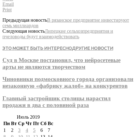
Email
Print
Предыдущая новость
В рязанское предприятие инвестируют
семь миллиардов
Следующая новость
Липецкие сельхозпредприятия и
пчеловоды будут взаимодействовать
ЭТО МОЖЕТ БЫТЬ ИНТЕРЕСНО
ДРУГИЕ НОВОСТИ
Суд в Москве постановил, что нейросетевые
арты не являются творчеством
Чиновники подмосковного города организовали
незаконную «фабрику жалоб» на конкурентов
Главный застройщик столицы нарастил
продажи в два с половиной раза
Июль 2019
Пн
Вт
Ср
Чт
Пт
Сб
Вс
1
2
3
4
5
6
7
8
9
10
11
12
13
14