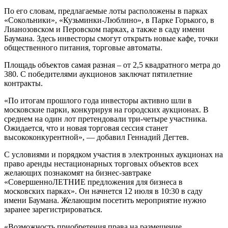
По его словам, предлагаемые лоты расположены в парках
«Сокольники», «Кузьминки-Люблино», в Парке Горького, в
Лианозовском и Перовском парках, а также в саду имени
Баумана. Здесь инвесторы смогут открыть новые кафе, точки
общественного питания, торговые автоматы.
Площадь объектов самая разная – от 2,5 квадратного метра до
380. С победителями аукционов заключат пятилетние
контракты.
«По итогам прошлого года инвесторы активно шли в
московские парки, конкурируя на городских аукционах. В
среднем на один лот претендовали три-четыре участника.
Ожидается, что и новая торговая сессия станет
высококонкурентной», — добавил Геннадий Дегтев.
С условиями и порядком участия в электронных аукционах на
право аренды нестационарных торговых объектов всех
желающих познакомят на бизнес-завтраке
«СовершенноЛЕТНИЕ предложения для бизнеса в
московских парках». Он начнется 12 июля в 10:30 в саду
имени Баумана. Желающим посетить мероприятие нужно
заранее зарегистрироваться.
«Возможность приобретения права на размещение