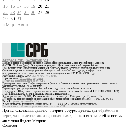
15
16
17
18
19
20
21
22
23
24
25
26
27
28
29
30
31
« Мар
Авг »
Запрос СМИ
Фотогалерея
Наименование (название) средства массовой информации: Союз Российского Бизнеса
© СРБ, 2012 — [year]. Все права защищены. Для пользователей старше 16 лет.
При перепечатке информации активная гиперссылка на источник публикации обязательна
Сетевое издание зарегистрировано Федеральной службой по надзору в сфере связи,
информационных технологий и массовых коммуникаций РФ 11.02.2019 года.
Реестровая запись СМИ
Эл № ФС 77-75045
.
Горячая тема:
Мусорная реформа
Политика конфиденциальности СРБ
Примерная тематика: Информационная (новости бизнеса и аналитика), реклама в соответствии с
законодательством РФ о рекламе
Территория распространения: Российская Федерация, зарубежные страны
Учредитель: Общество с ограниченной ответственностью «Наш Регион» (ОГРН 1106230001173)
Главный редактор: Кибальникова Людмила Викторовна
Адрес редакции: 390000, Рязанская обл., г. Рязань, ул. Соборная, д. 13, пом. Н12
По вопросу приобретения информационных материалов обращаться:Тел.: +7 905 187-90-61
E-mail:
opora-torgsovet@mail.ru
Администратор доменного имени srb62.ru — ООО РА «Доверие потребителей»
Положение о работе с персональными данными СРБ
При использовании данного интернет-ресурса происходит
обработка и
передача поведенческих и персональных данных
пользователей в систему
аналитики Яндекс.Метрика
Согласен