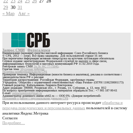
22
23
24
25
26
27
28
29
30
31
« Мар
Авг »
Запрос СМИ
Фотогалерея
Наименование (название) средства массовой информации: Союз Российского Бизнеса
© СРБ, 2012 — [year]. Все права защищены. Для пользователей старше 16 лет.
При перепечатке информации активная гиперссылка на источник публикации обязательна
Сетевое издание зарегистрировано Федеральной службой по надзору в сфере связи,
информационных технологий и массовых коммуникаций РФ 11.02.2019 года.
Реестровая запись СМИ
Эл № ФС 77-75045
.
Горячая тема:
Мусорная реформа
Политика конфиденциальности СРБ
Примерная тематика: Информационная (новости бизнеса и аналитика), реклама в соответствии с
законодательством РФ о рекламе
Территория распространения: Российская Федерация, зарубежные страны
Учредитель: Общество с ограниченной ответственностью «Наш Регион» (ОГРН 1106230001173)
Главный редактор: Кибальникова Людмила Викторовна
Адрес редакции: 390000, Рязанская обл., г. Рязань, ул. Соборная, д. 13, пом. Н12
По вопросу приобретения информационных материалов обращаться:Тел.: +7 905 187-90-61
E-mail:
opora-torgsovet@mail.ru
Администратор доменного имени srb62.ru — ООО РА «Доверие потребителей»
Положение о работе с персональными данными СРБ
При использовании данного интернет-ресурса происходит
обработка и
передача поведенческих и персональных данных
пользователей в систему
аналитики Яндекс.Метрика
Согласен
Подробнее…