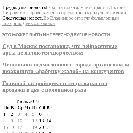
Предыдущая новость
Бывший глава администрации Лосино-
Петровского проверяется на причастность получения взятки
Следующая новость
Во Владимире отметят фольклорный
праздник День балалайки
ЭТО МОЖЕТ БЫТЬ ИНТЕРЕСНО
ДРУГИЕ НОВОСТИ
Суд в Москве постановил, что нейросетевые
арты не являются творчеством
Чиновники подмосковного города организовали
незаконную «фабрику жалоб» на конкурентов
Главный застройщик столицы нарастил
продажи в два с половиной раза
Июль 2019
Пн
Вт
Ср
Чт
Пт
Сб
Вс
1
2
3
4
5
6
7
8
9
10
11
12
13
14
15
16
17
18
19
20
21