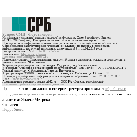
Запрос СМИ
Фотогалерея
Наименование (название) средства массовой информации: Союз Российского Бизнеса
© СРБ, 2012 — [year]. Все права защищены. Для пользователей старше 16 лет.
При перепечатке информации активная гиперссылка на источник публикации обязательна
Сетевое издание зарегистрировано Федеральной службой по надзору в сфере связи,
информационных технологий и массовых коммуникаций РФ 11.02.2019 года.
Реестровая запись СМИ
Эл № ФС 77-75045
.
Горячая тема:
Мусорная реформа
Политика конфиденциальности СРБ
Примерная тематика: Информационная (новости бизнеса и аналитика), реклама в соответствии с
законодательством РФ о рекламе
Территория распространения: Российская Федерация, зарубежные страны
Учредитель: Общество с ограниченной ответственностью «Наш Регион» (ОГРН 1106230001173)
Главный редактор: Кибальникова Людмила Викторовна
Адрес редакции: 390000, Рязанская обл., г. Рязань, ул. Соборная, д. 13, пом. Н12
По вопросу приобретения информационных материалов обращаться:Тел.: +7 905 187-90-61
E-mail:
opora-torgsovet@mail.ru
Администратор доменного имени srb62.ru — ООО РА «Доверие потребителей»
Положение о работе с персональными данными СРБ
При использовании данного интернет-ресурса происходит
обработка и
передача поведенческих и персональных данных
пользователей в систему
аналитики Яндекс.Метрика
Согласен
Подробнее…