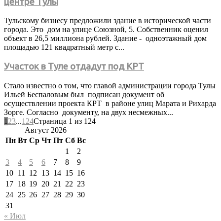
центре Тулы
Тульскому бизнесу предложили здание в исторической части
города. Это дом на улице Союзной, 5. Собственник оценил
объект в 26,5 миллиона рублей. Здание - одноэтажный дом
площадью 121 квадратный метр с...
Участок в Туле отдадут под КРТ
Стало известно о том, что главой администрации города Тулы
Ильей Беспаловым был подписан документ об
осуществлении проекта КРТ в районе улиц Марата и Рихарда
Зорге. Согласно документу, на двух несмежных...
1
2
3
...
124
Страница 1 из 124
Август 2026
Пн
Вт
Ср
Чт
Пт
Сб
Вс
1
2
3
4
5
6
7
8
9
10
11
12
13
14
15
16
17
18
19
20
21
22
23
24
25
26
27
28
29
30
31
« Июл