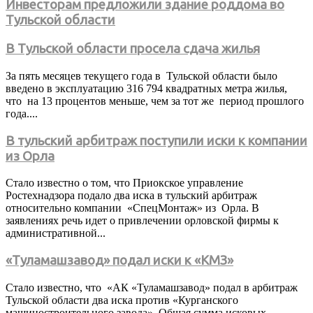
Инвесторам предложили здание роддома во
Тульской области
В Тульской области просела сдача жилья
За пять месяцев текущего года в Тульской области было
введено в эксплуатацию 316 794 квадратных метра жилья,
что на 13 процентов меньше, чем за тот же период прошлого
года....
В тульский арбитраж поступили иски к компании
из Орла
Стало известно о том, что Приокское управление
Ростехнадзора подало два иска в тульский арбитраж
относительно компании «СпецМонтаж» из Орла. В
заявлениях речь идет о привлечении орловской фирмы к
административной...
«Туламашзавод» подал иски к «КМЗ»
Стало известно, что «АК «Туламашзавод» подал в арбитраж
Тульской области два иска против «Курганского
машиностроительного завода». Общая сумма исковых