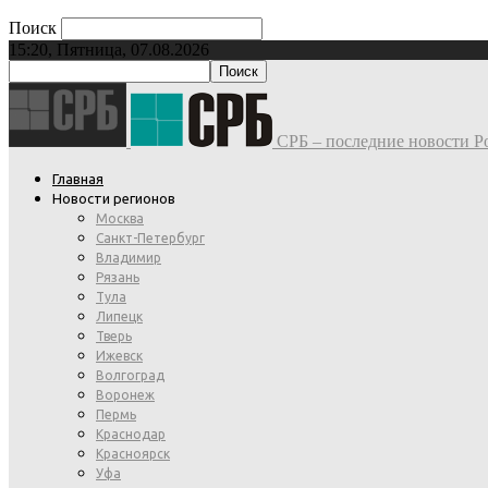
Поиск
15:20, Пятница, 07.08.2026
СРБ – последние новости Ро
Главная
Новости регионов
Москва
Санкт-Петербург
Владимир
Рязань
Тула
Липецк
Тверь
Ижевск
Волгоград
Воронеж
Пермь
Краснодар
Красноярск
Уфа