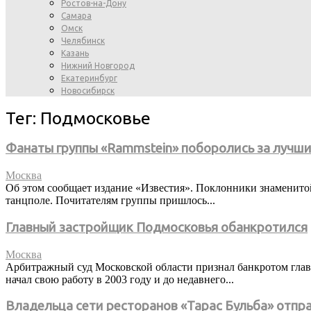
Ростов-на-Дону
Самара
Омск
Челябинск
Казань
Нижний Новгород
Екатеринбург
Новосибирск
Тег: Подмосковье
Фанаты группы «Rammstein» поборолись за лучши
Москва
Об этом сообщает издание «Известия». Поклонники знаменитой
танцполе. Почитателям группы пришлось...
Главный застройщик Подмосковья обанкротился
Москва
Арбитражный суд Московской области признал банкротом главн
начал свою работу в 2003 году и до недавнего...
Владельца сети ресторанов «Тарас Бульба» отпр