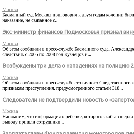
Москва
Басманный суд Москвы приговорил к двум годам колонии бизне
наказание, не связанное с...
Экс-министр финансов Подмосковья признал вин
Москва
Об этом сообщили в пресс-службе Басманного суда. Александр
следствия, с 2005 по 2008 год Кузнецов и...
Возбуждены три дела о нападениях на полицию 2
Москва
Об этом сообщили в пресс-службе столичного Следственного к
признакам преступления, предусмотренного статьей 318...
Следователи не подтвердили новость о «заперто
Москва
Напомним, что информация о ребенке, которого якобы заперли 
выводу пришли сотрудники...
Зарплата главы Фонда развития моногородов сн