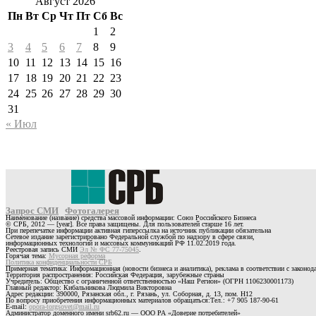
Август 2026
Пн
Вт
Ср
Чт
Пт
Сб
Вс
1
2
3
4
5
6
7
8
9
10
11
12
13
14
15
16
17
18
19
20
21
22
23
24
25
26
27
28
29
30
31
« Июл
Запрос СМИ
Фотогалерея
Наименование (название) средства массовой информации: Союз Российского Бизнеса
© СРБ, 2012 — [year]. Все права защищены. Для пользователей старше 16 лет.
При перепечатке информации активная гиперссылка на источник публикации обязательна
Сетевое издание зарегистрировано Федеральной службой по надзору в сфере связи,
информационных технологий и массовых коммуникаций РФ 11.02.2019 года.
Реестровая запись СМИ
Эл № ФС 77-75045
.
Горячая тема:
Мусорная реформа
Политика конфиденциальности СРБ
Примерная тематика: Информационная (новости бизнеса и аналитика), реклама в соответствии с законо
Территория распространения: Российская Федерация, зарубежные страны
Учредитель: Общество с ограниченной ответственностью «Наш Регион» (ОГРН 1106230001173)
Главный редактор: Кибальникова Людмила Викторовна
Адрес редакции: 390000, Рязанская обл., г. Рязань, ул. Соборная, д. 13, пом. Н12
По вопросу приобретения информационных материалов обращаться:Тел.: +7 905 187-90-61
E-mail:
opora-torgsovet@mail.ru
Администратор доменного имени srb62.ru — ООО РА «Доверие потребителей»