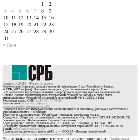
1
2
3
4
5
6
7
8
9
10
11
12
13
14
15
16
17
18
19
20
21
22
23
24
25
26
27
28
29
30
31
« Июл
Запрос СМИ
Фотогалерея
Наименование (название) средства массовой информации: Союз Российского Бизнеса
© СРБ, 2012 — [year]. Все права защищены. Для пользователей старше 16 лет.
При перепечатке информации активная гиперссылка на источник публикации обязательна
Сетевое издание зарегистрировано Федеральной службой по надзору в сфере связи,
информационных технологий и массовых коммуникаций РФ 11.02.2019 года.
Реестровая запись СМИ
Эл № ФС 77-75045
.
Горячая тема:
Мусорная реформа
Политика конфиденциальности СРБ
Примерная тематика: Информационная (новости бизнеса и аналитика), реклама в соответствии с
законодательством РФ о рекламе
Территория распространения: Российская Федерация, зарубежные страны
Учредитель: Общество с ограниченной ответственностью «Наш Регион» (ОГРН 1106230001173)
Главный редактор: Кибальникова Людмила Викторовна
Адрес редакции: 390000, Рязанская обл., г. Рязань, ул. Соборная, д. 13, пом. Н12
По вопросу приобретения информационных материалов обращаться:Тел.: +7 905 187-90-61
E-mail:
opora-torgsovet@mail.ru
Администратор доменного имени srb62.ru — ООО РА «Доверие потребителей»
Положение о работе с персональными данными СРБ
При использовании данного интернет-ресурса происходит
обработка и