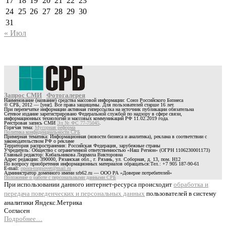
17
18
19
20
21
22
23
24
25
26
27
28
29
30
31
« Июл
Запрос СМИ
Фотогалерея
Наименование (название) средства массовой информации: Союз Российского Бизнеса
© СРБ, 2012 — [year]. Все права защищены. Для пользователей старше 16 лет.
При перепечатке информации активная гиперссылка на источник публикации обязательна
Сетевое издание зарегистрировано Федеральной службой по надзору в сфере связи,
информационных технологий и массовых коммуникаций РФ 11.02.2019 года.
Реестровая запись СМИ
Эл № ФС 77-75045
.
Горячая тема:
Мусорная реформа
Политика конфиденциальности СРБ
Примерная тематика: Информационная (новости бизнеса и аналитика), реклама в соответствии с
законодательством РФ о рекламе
Территория распространения: Российская Федерация, зарубежные страны
Учредитель: Общество с ограниченной ответственностью «Наш Регион» (ОГРН 1106230001173)
Главный редактор: Кибальникова Людмила Викторовна
Адрес редакции: 390000, Рязанская обл., г. Рязань, ул. Соборная, д. 13, пом. Н12
По вопросу приобретения информационных материалов обращаться:Тел.: +7 905 187-90-61
E-mail:
opora-torgsovet@mail.ru
Администратор доменного имени srb62.ru — ООО РА «Доверие потребителей»
Положение о работе с персональными данными СРБ
При использовании данного интернет-ресурса происходит
обработка и
передача поведенческих и персональных данных
пользователей в систему
аналитики Яндекс.Метрика
Согласен
Подробнее…