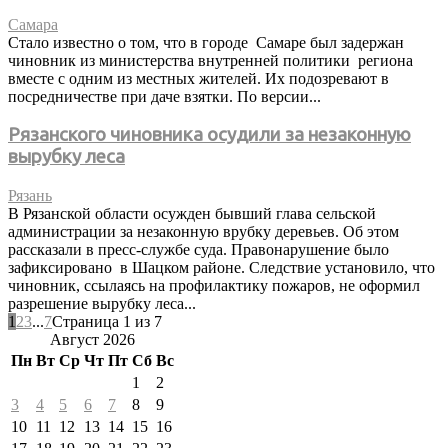
Самара
Стало известно о том, что в городе Самаре был задержан
чиновник из министерства внутренней политики региона
вместе с одним из местных жителей. Их подозревают в
посредничестве при даче взятки. По версии...
Рязанского чиновника осудили за незаконную
вырубку леса
Рязань
В Рязанской области осужден бывший глава сельской
администрации за незаконную врубку деревьев. Об этом
рассказали в пресс-службе суда. Правонарушение было
зафиксировано в Шацком районе. Следствие установило, что
чиновник, ссылаясь на профилактику пожаров, не оформил
разрешение вырубку леса...
1
2
3
...
7
Страница 1 из 7
Август 2026
Пн
Вт
Ср
Чт
Пт
Сб
Вс
1
2
3
4
5
6
7
8
9
10
11
12
13
14
15
16