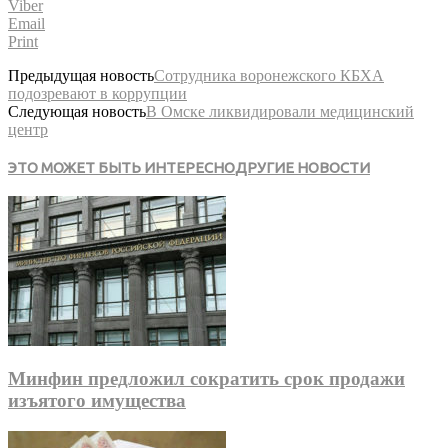
Viber
Email
Print
Предыдущая новость
Сотрудника воронежского КБХА
подозревают в коррупции
Следующая новость
В Омске ликвидировали медицинский
центр
ЭТО МОЖЕТ БЫТЬ ИНТЕРЕСНО
ДРУГИЕ НОВОСТИ
Минфин предложил сократить срок продажи
изъятого имущества