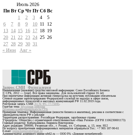
Июль 2026
Пн
Вт
Ср
Чт
Пт
Сб
Вс
1
2
3
4
5
6
7
8
9
10
11
12
13
14
15
16
17
18
19
20
21
22
23
24
25
26
27
28
29
30
31
« Июн
Авг »
Запрос СМИ
Фотогалерея
Наименование (название) средства массовой информации: Союз Российского Бизнеса
© СРБ, 2012 — [year]. Все права защищены. Для пользователей старше 16 лет.
При перепечатке информации активная гиперссылка на источник публикации обязательна
Сетевое издание зарегистрировано Федеральной службой по надзору в сфере связи,
информационных технологий и массовых коммуникаций РФ 11.02.2019 года.
Реестровая запись СМИ
Эл № ФС 77-75045
.
Горячая тема:
Мусорная реформа
Политика конфиденциальности СРБ
Примерная тематика: Информационная (новости бизнеса и аналитика), реклама в соответствии с
законодательством РФ о рекламе
Территория распространения: Российская Федерация, зарубежные страны
Учредитель: Общество с ограниченной ответственностью «Наш Регион» (ОГРН 1106230001173)
Главный редактор: Кибальникова Людмила Викторовна
Адрес редакции: 390000, Рязанская обл., г. Рязань, ул. Соборная, д. 13, пом. Н12
По вопросу приобретения информационных материалов обращаться:Тел.: +7 905 187-90-61
E-mail:
opora-torgsovet@mail.ru
Администратор доменного имени srb62.ru — ООО РА «Доверие потребителей»