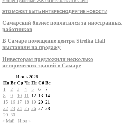
концептуальный ЖК бизнес-класса в Сочи
ЭТО МОЖЕТ БЫТЬ ИНТЕРЕСНО
ДРУГИЕ НОВОСТИ
Самарский бизнес поплатился за иностранных
работников
В Самаре помещение центра Strelka Hall
выставили на продажу
Инвесторам предложили несколько
исторических зданий в Самаре
Июнь 2026
Пн
Вт
Ср
Чт
Пт
Сб
Вс
1
2
3
4
5
6
7
8
9
10
11
12
13
14
15
16
17
18
19
20
21
22
23
24
25
26
27
28
29
30
« Май
Июл »