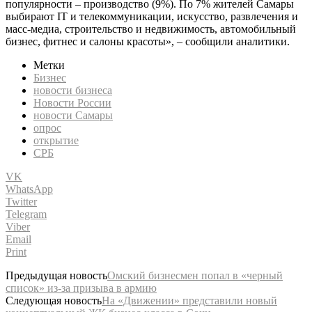
популярности – производство (9%). По 7% жителей Самары
выбирают IT и телекоммуникации, искусство, развлечения и
масс-медиа, строительство и недвижимость, автомобильный
бизнес, фитнес и салоны красоты», – сообщили аналитики.
Метки
Бизнес
новости бизнеса
Новости России
новости Самары
опрос
открытие
СРБ
VK
WhatsApp
Twitter
Telegram
Viber
Email
Print
Предыдущая новость
Омский бизнесмен попал в «черный
список» из-за призыва в армию
Следующая новость
На «Движении» представили новый