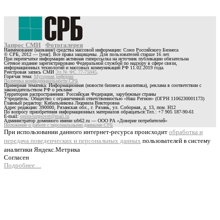
Запрос СМИ
Фотогалерея
Наименование (название) средства массовой информации: Союз Российского Бизнеса
© СРБ, 2012 — [year]. Все права защищены. Для пользователей старше 16 лет.
При перепечатке информации активная гиперссылка на источник публикации обязательна
Сетевое издание зарегистрировано Федеральной службой по надзору в сфере связи,
информационных технологий и массовых коммуникаций РФ 11.02.2019 года.
Реестровая запись СМИ
Эл № ФС 77-75045
.
Горячая тема:
Мусорная реформа
Политика конфиденциальности СРБ
Примерная тематика: Информационная (новости бизнеса и аналитика), реклама в соответствии с
законодательством РФ о рекламе
Территория распространения: Российская Федерация, зарубежные страны
Учредитель: Общество с ограниченной ответственностью «Наш Регион» (ОГРН 1106230001173)
Главный редактор: Кибальникова Людмила Викторовна
Адрес редакции: 390000, Рязанская обл., г. Рязань, ул. Соборная, д. 13, пом. Н12
По вопросу приобретения информационных материалов обращаться:Тел.: +7 905 187-90-61
E-mail:
opora-torgsovet@mail.ru
Администратор доменного имени srb62.ru — ООО РА «Доверие потребителей»
Положение о работе с персональными данными СРБ
При использовании данного интернет-ресурса происходит
обработка и
передача поведенческих и персональных данных
пользователей в систему
аналитики Яндекс.Метрика
Согласен
Подробнее…