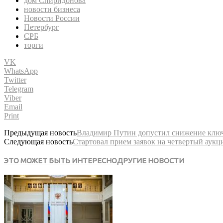
дом Спиридонова
новости бизнеса
Новости России
Петербург
СРБ
торги
VK
WhatsApp
Twitter
Telegram
Viber
Email
Print
Предыдущая новость
Владимир Путин допустил снижение ключ
Следующая новость
Стартовал прием заявок на четвертый аук
ЭТО МОЖЕТ БЫТЬ ИНТЕРЕСНО
ДРУГИЕ НОВОСТИ