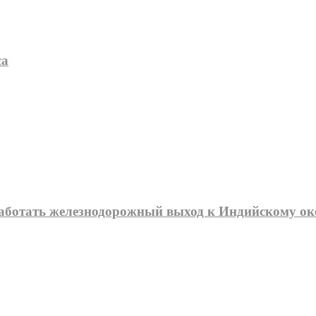
са
работать железнодорожный выход к Индийскому ок