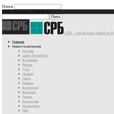
Поиск
02:40, Пятница, 07.08.2026
СРБ – последние новости Ро
Главная
Новости регионов
Москва
Санкт-Петербург
Владимир
Рязань
Тула
Липецк
Тверь
Ижевск
Волгоград
Воронеж
Пермь
Краснодар
Красноярск
Уфа