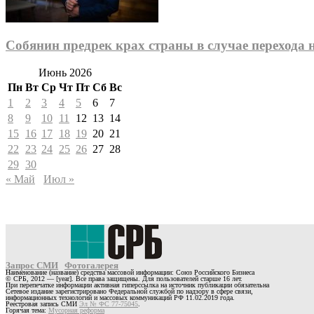
Собянин предрек крах страны в случае перехода
Июнь 2026
Пн
Вт
Ср
Чт
Пт
Сб
Вс
1
2
3
4
5
6
7
8
9
10
11
12
13
14
15
16
17
18
19
20
21
22
23
24
25
26
27
28
29
30
« Май
Июл »
Запрос СМИ
Фотогалерея
Наименование (название) средства массовой информации: Союз Российского Бизнеса
© СРБ, 2012 — [year]. Все права защищены. Для пользователей старше 16 лет.
При перепечатке информации активная гиперссылка на источник публикации обязательна
Сетевое издание зарегистрировано Федеральной службой по надзору в сфере связи,
информационных технологий и массовых коммуникаций РФ 11.02.2019 года.
Реестровая запись СМИ
Эл № ФС 77-75045
.
Горячая тема:
Мусорная реформа