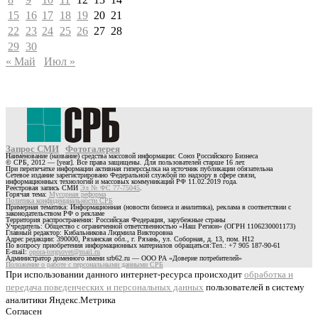
15
16
17
18
19
20
21
22
23
24
25
26
27
28
29
30
« Май
Июл »
Запрос СМИ
Фотогалерея
Наименование (название) средства массовой информации: Союз Российского Бизнеса
© СРБ, 2012 — [year]. Все права защищены. Для пользователей старше 16 лет.
При перепечатке информации активная гиперссылка на источник публикации обязательна
Сетевое издание зарегистрировано Федеральной службой по надзору в сфере связи,
информационных технологий и массовых коммуникаций РФ 11.02.2019 года.
Реестровая запись СМИ
Эл № ФС 77-75045
.
Горячая тема:
Мусорная реформа
Политика конфиденциальности СРБ
Примерная тематика: Информационная (новости бизнеса и аналитика), реклама в соответствии с
законодательством РФ о рекламе
Территория распространения: Российская Федерация, зарубежные страны
Учредитель: Общество с ограниченной ответственностью «Наш Регион» (ОГРН 1106230001173)
Главный редактор: Кибальникова Людмила Викторовна
Адрес редакции: 390000, Рязанская обл., г. Рязань, ул. Соборная, д. 13, пом. Н12
По вопросу приобретения информационных материалов обращаться:Тел.: +7 905 187-90-61
E-mail:
opora-torgsovet@mail.ru
Администратор доменного имени srb62.ru — ООО РА «Доверие потребителей»
Положение о работе с персональными данными СРБ
При использовании данного интернет-ресурса происходит
обработка и
передача поведенческих и персональных данных
пользователей в систему
аналитики Яндекс.Метрика
Согласен