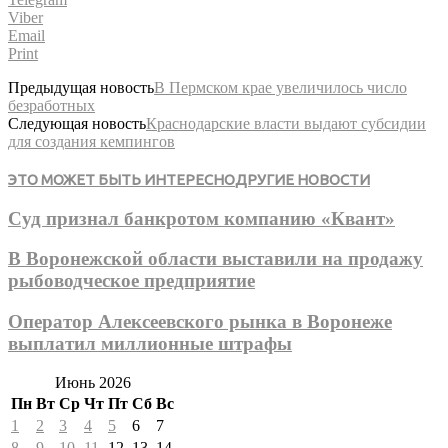
Viber
Email
Print
Предыдущая новость
В Пермском крае увеличилось число
безработных
Следующая новость
Краснодарские власти выдают субсидии
для создания кемпингов
ЭТО МОЖЕТ БЫТЬ ИНТЕРЕСНО
ДРУГИЕ НОВОСТИ
Суд признал банкротом компанию «Квант»
В Воронежской области выставили на продажу
рыбоводческое предприятие
Оператор Алексеевского рынка в Воронеже
выплатил миллионные штрафы
Июнь 2026
Пн
Вт
Ср
Чт
Пт
Сб
Вс
1
2
3
4
5
6
7
8
9
10
11
12
13
14