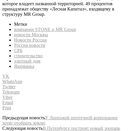
которое владеет названной территорией. 49 процентов
принадлежат обществу «Лесная Капитал», входящему в
структуру MR Group.
Метки
компании STONE и MR Group
новости Москвы
Новости России
Россия новости
СРБ
строительство
элитный дом
Якиманка
VK
WhatsApp
Twitter
Telegram
Viber
Email
Print
Предыдущая новость
У Липецкой ипотечной корпорации
хотят отобрать землю
Следующая новость
В Петербурге построят новый зоопарк