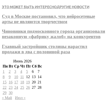
ЭТО МОЖЕТ БЫТЬ ИНТЕРЕСНО
ДРУГИЕ НОВОСТИ
Суд в Москве постановил, что нейросетевые
арты не являются творчеством
Чиновники подмосковного города организовали
незаконную «фабрику жалоб» на конкурентов
Главный застройщик столицы нарастил
продажи в два с половиной раза
Июнь 2026
Пн
Вт
Ср
Чт
Пт
Сб
Вс
1
2
3
4
5
6
7
8
9
10
11
12
13
14
15
16
17
18
19
20
21
22
23
24
25
26
27
28
29
30
« Май
Июл »