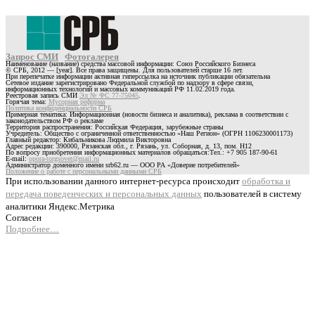
Запрос СМИ
Фотогалерея
Наименование (название) средства массовой информации: Союз Российского Бизнеса
© СРБ, 2012 — [year]. Все права защищены. Для пользователей старше 16 лет.
При перепечатке информации активная гиперссылка на источник публикации обязательна
Сетевое издание зарегистрировано Федеральной службой по надзору в сфере связи,
информационных технологий и массовых коммуникаций РФ 11.02.2019 года.
Реестровая запись СМИ
Эл № ФС 77-75045
.
Горячая тема:
Мусорная реформа
Политика конфиденциальности СРБ
Примерная тематика: Информационная (новости бизнеса и аналитика), реклама в соответствии с
законодательством РФ о рекламе
Территория распространения: Российская Федерация, зарубежные страны
Учредитель: Общество с ограниченной ответственностью «Наш Регион» (ОГРН 1106230001173)
Главный редактор: Кибальникова Людмила Викторовна
Адрес редакции: 390000, Рязанская обл., г. Рязань, ул. Соборная, д. 13, пом. Н12
По вопросу приобретения информационных материалов обращаться:Тел.: +7 905 187-90-61
E-mail:
opora-torgsovet@mail.ru
Администратор доменного имени srb62.ru — ООО РА «Доверие потребителей»
Положение о работе с персональными данными СРБ
При использовании данного интернет-ресурса происходит
обработка и
передача поведенческих и персональных данных
пользователей в систему
аналитики Яндекс.Метрика
Согласен
Подробнее…