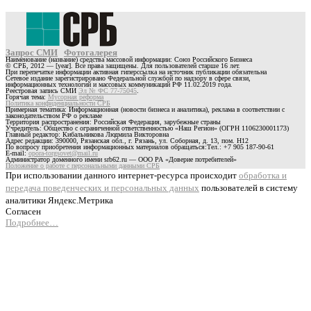
Запрос СМИ
Фотогалерея
Наименование (название) средства массовой информации: Союз Российского Бизнеса
© СРБ, 2012 — [year]. Все права защищены. Для пользователей старше 16 лет.
При перепечатке информации активная гиперссылка на источник публикации обязательна
Сетевое издание зарегистрировано Федеральной службой по надзору в сфере связи,
информационных технологий и массовых коммуникаций РФ 11.02.2019 года.
Реестровая запись СМИ
Эл № ФС 77-75045
.
Горячая тема:
Мусорная реформа
Политика конфиденциальности СРБ
Примерная тематика: Информационная (новости бизнеса и аналитика), реклама в соответствии с
законодательством РФ о рекламе
Территория распространения: Российская Федерация, зарубежные страны
Учредитель: Общество с ограниченной ответственностью «Наш Регион» (ОГРН 1106230001173)
Главный редактор: Кибальникова Людмила Викторовна
Адрес редакции: 390000, Рязанская обл., г. Рязань, ул. Соборная, д. 13, пом. Н12
По вопросу приобретения информационных материалов обращаться:Тел.: +7 905 187-90-61
E-mail:
opora-torgsovet@mail.ru
Администратор доменного имени srb62.ru — ООО РА «Доверие потребителей»
Положение о работе с персональными данными СРБ
При использовании данного интернет-ресурса происходит
обработка и
передача поведенческих и персональных данных
пользователей в систему
аналитики Яндекс.Метрика
Согласен
Подробнее…