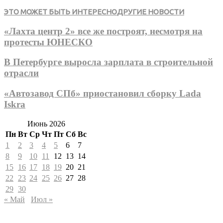
ЭТО МОЖЕТ БЫТЬ ИНТЕРЕСНО
ДРУГИЕ НОВОСТИ
«Лахта центр 2» все же построят, несмотря на
протесты ЮНЕСКО
В Петербурге выросла зарплата в строительной
отрасли
«Автозавод СПб» приостановил сборку Lada
Iskra
Июнь 2026
Пн
Вт
Ср
Чт
Пт
Сб
Вс
1
2
3
4
5
6
7
8
9
10
11
12
13
14
15
16
17
18
19
20
21
22
23
24
25
26
27
28
29
30
« Май
Июл »