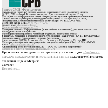
Запрос СМИ
Фотогалерея
Наименование (название) средства массовой информации: Союз Российского Бизнеса
© СРБ, 2012 — [year]. Все права защищены. Для пользователей старше 16 лет.
При перепечатке информации активная гиперссылка на источник публикации обязательна
Сетевое издание зарегистрировано Федеральной службой по надзору в сфере связи,
информационных технологий и массовых коммуникаций РФ 11.02.2019 года.
Реестровая запись СМИ
Эл № ФС 77-75045
.
Горячая тема:
Мусорная реформа
Политика конфиденциальности СРБ
Примерная тематика: Информационная (новости бизнеса и аналитика), реклама в соответствии с
законодательством РФ о рекламе
Территория распространения: Российская Федерация, зарубежные страны
Учредитель: Общество с ограниченной ответственностью «Наш Регион» (ОГРН 1106230001173)
Главный редактор: Кибальникова Людмила Викторовна
Адрес редакции: 390000, Рязанская обл., г. Рязань, ул. Соборная, д. 13, пом. Н12
По вопросу приобретения информационных материалов обращаться:Тел.: +7 905 187-90-61
E-mail:
opora-torgsovet@mail.ru
Администратор доменного имени srb62.ru — ООО РА «Доверие потребителей»
Положение о работе с персональными данными СРБ
При использовании данного интернет-ресурса происходит
обработка и
передача поведенческих и персональных данных
пользователей в систему
аналитики Яндекс.Метрика
Согласен
Подробнее…