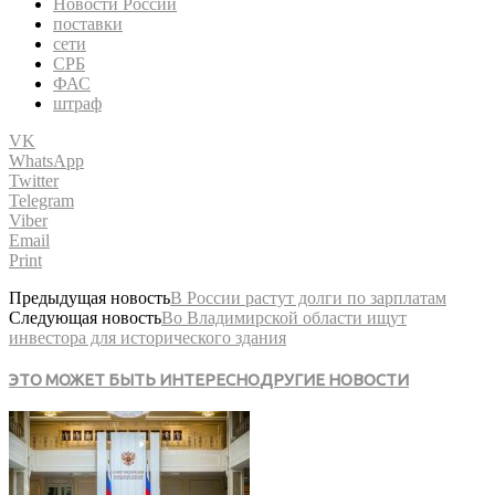
Новости России
поставки
сети
СРБ
ФАС
штраф
VK
WhatsApp
Twitter
Telegram
Viber
Email
Print
Предыдущая новость
В России растут долги по зарплатам
Следующая новость
Во Владимирской области ищут
инвестора для исторического здания
ЭТО МОЖЕТ БЫТЬ ИНТЕРЕСНО
ДРУГИЕ НОВОСТИ