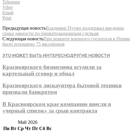
Telegram
Viber
Email
Print
Предыдущая новость
Владимир Путин поддержал введение
срока давности по приватизационным сделкам
Следующая новость
При ремонте военного госпиталя в Перми
было похищено 75 миллионов
ЭТО МОЖЕТ БЫТЬ ИНТЕРЕСНО
ДРУГИЕ НОВОСТИ
Красноярского бизнесмена осудили за
картельный сговор и обнал
Красноярского дискаунтера бытовой техники
признали банкротом
В Красноярском крае компанию внесли в
«черный список» за срыв контракта
Май 2026
Пн
Вт
Ср
Чт
Пт
Сб
Вс