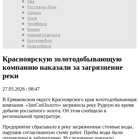
Уфа
Ростов-на-Дону
Самара
Омск
Челябинск
Казань
Нижний Новгород
Екатеринбург
Новосибирск
Красноярскую золотодобывающую
компанию наказали за загрязнение
реки
27.05.2026 : 08:47
В Ермаковском округе Красноярского края золотодобывающая
компания «ЗапСибЗолото» загрязнила реку Рудную во время
добычи россыпного золота. Об этом сообщили в
региональной прокуратуре.
Предприятие сбрасывало в реку загрязненные сточные воды,
нарушив согласованную схему работ. Пробы воды были
отправлены в лабораторию. Исследование показало