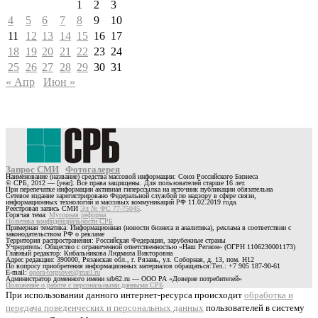
1
2
3
4
5
6
7
8
9
10
11
12
13
14
15
16
17
18
19
20
21
22
23
24
25
26
27
28
29
30
31
« Апр
Июн »
Запрос СМИ
Фотогалерея
Наименование (название) средства массовой информации: Союз Российского Бизнеса
© СРБ, 2012 — [year]. Все права защищены. Для пользователей старше 16 лет.
При перепечатке информации активная гиперссылка на источник публикации обязательна
Сетевое издание зарегистрировано Федеральной службой по надзору в сфере связи,
информационных технологий и массовых коммуникаций РФ 11.02.2019 года.
Реестровая запись СМИ
Эл № ФС 77-75045
.
Горячая тема:
Мусорная реформа
Политика конфиденциальности СРБ
Примерная тематика: Информационная (новости бизнеса и аналитика), реклама в соответствии с
законодательством РФ о рекламе
Территория распространения: Российская Федерация, зарубежные страны
Учредитель: Общество с ограниченной ответственностью «Наш Регион» (ОГРН 1106230001173)
Главный редактор: Кибальникова Людмила Викторовна
Адрес редакции: 390000, Рязанская обл., г. Рязань, ул. Соборная, д. 13, пом. Н12
По вопросу приобретения информационных материалов обращаться:Тел.: +7 905 187-90-61
E-mail:
opora-torgsovet@mail.ru
Администратор доменного имени srb62.ru — ООО РА «Доверие потребителей»
Положение о работе с персональными данными СРБ
При использовании данного интернет-ресурса происходит
обработка и
передача поведенческих и персональных данных
пользователей в систему