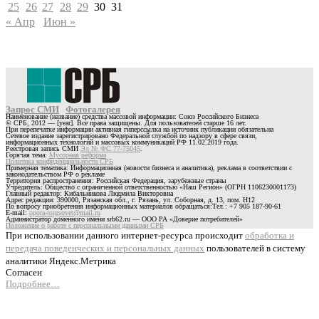
25
26
27
28
29
30
31
« Апр
Июн »
Запрос СМИ
Фотогалерея
Наименование (название) средства массовой информации: Союз Российского Бизнеса
© СРБ, 2012 — [year]. Все права защищены. Для пользователей старше 16 лет.
При перепечатке информации активная гиперссылка на источник публикации обязательна
Сетевое издание зарегистрировано Федеральной службой по надзору в сфере связи,
информационных технологий и массовых коммуникаций РФ 11.02.2019 года.
Реестровая запись СМИ
Эл № ФС 77-75045
.
Горячая тема:
Мусорная реформа
Политика конфиденциальности СРБ
Примерная тематика: Информационная (новости бизнеса и аналитика), реклама в соответствии с
законодательством РФ о рекламе
Территория распространения: Российская Федерация, зарубежные страны
Учредитель: Общество с ограниченной ответственностью «Наш Регион» (ОГРН 1106230001173)
Главный редактор: Кибальникова Людмила Викторовна
Адрес редакции: 390000, Рязанская обл., г. Рязань, ул. Соборная, д. 13, пом. Н12
По вопросу приобретения информационных материалов обращаться:Тел.: +7 905 187-90-61
E-mail:
opora-torgsovet@mail.ru
Администратор доменного имени srb62.ru — ООО РА «Доверие потребителей»
Положение о работе с персональными данными СРБ
При использовании данного интернет-ресурса происходит
обработка и
передача поведенческих и персональных данных
пользователей в систему
аналитики Яндекс.Метрика
Согласен
Подробнее…