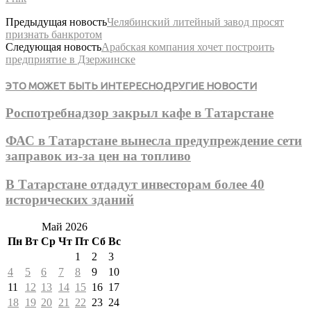
Предыдущая новость
Челябинский литейный завод просят
признать банкротом
Следующая новость
Арабская компания хочет построить
предприятие в Дзержинске
ЭТО МОЖЕТ БЫТЬ ИНТЕРЕСНО
ДРУГИЕ НОВОСТИ
Роспотребнадзор закрыл кафе в Татарстане
ФАС в Татарстане вынесла предупреждение сети
заправок из-за цен на топливо
В Татарстане отдадут инвесторам более 40
исторических зданий
Май 2026
Пн
Вт
Ср
Чт
Пт
Сб
Вс
1
2
3
4
5
6
7
8
9
10
11
12
13
14
15
16
17
18
19
20
21
22
23
24