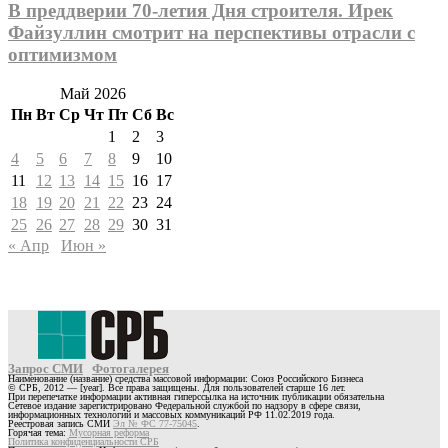
В преддверии 70-летия Дня строителя. Ирек
Файзуллин смотрит на перспективы отрасли с
оптимизмом
Май 2026
Пн
Вт
Ср
Чт
Пт
Сб
Вс
1
2
3
4
5
6
7
8
9
10
11
12
13
14
15
16
17
18
19
20
21
22
23
24
25
26
27
28
29
30
31
« Апр
Июн »
Запрос СМИ
Фотогалерея
Наименование (название) средства массовой информации: Союз Российского Бизнеса
© СРБ, 2012 — [year]. Все права защищены. Для пользователей старше 16 лет.
При перепечатке информации активная гиперссылка на источник публикации обязательна
Сетевое издание зарегистрировано Федеральной службой по надзору в сфере связи,
информационных технологий и массовых коммуникаций РФ 11.02.2019 года.
Реестровая запись СМИ
Эл № ФС 77-75045
.
Горячая тема:
Мусорная реформа
Политика конфиденциальности СРБ