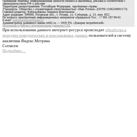
Примерная тематика: Информационная (новости бизнеса и аналитика), реклама в соответствии с
законодательством РФ о рекламе
Территория распространения: Российская Федерация, зарубежные страны
Учредитель: Общество с ограниченной ответственностью «Наш Регион» (ОГРН 1106230001173)
Главный редактор: Кибальникова Людмила Викторовна
Адрес редакции: 390000, Рязанская обл., г. Рязань, ул. Соборная, д. 13, пом. Н12
По вопросу приобретения информационных материалов обращаться:Тел.: +7 905 187-90-61
E-mail:
opora-torgsovet@mail.ru
Администратор доменного имени srb62.ru — ООО РА «Доверие потребителей»
Положение о работе с персональными данными СРБ
При использовании данного интернет-ресурса происходит
обработка и
передача поведенческих и персональных данных
пользователей в систему
аналитики Яндекс.Метрика
Согласен
Подробнее…