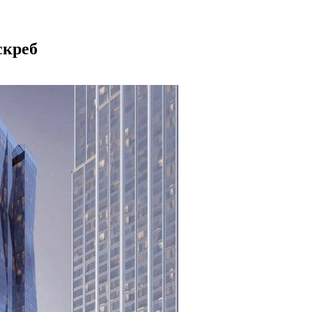
скреб