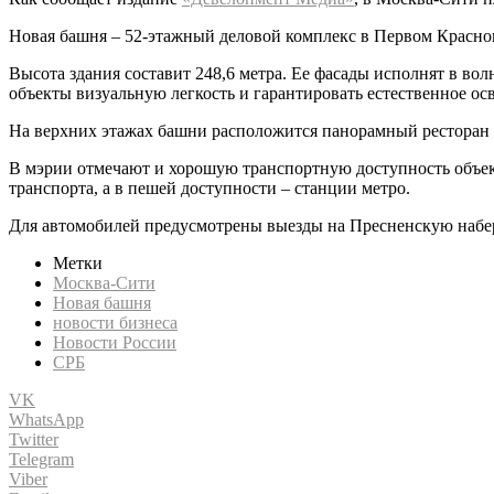
Новая башня – 52-этажный деловой комплекс в Первом Красногв
Высота здания составит 248,6 метра. Ее фасады исполнят в во
объекты визуальную легкость и гарантировать естественное о
На верхних этажах башни расположится панорамный ресторан с
В мэрии отмечают и хорошую транспортную доступность объект
транспорта, а в пешей доступности – станции метро.
Для автомобилей предусмотрены выезды на Пресненскую набер
Метки
Москва-Сити
Новая башня
новости бизнеса
Новости России
СРБ
VK
WhatsApp
Twitter
Telegram
Viber