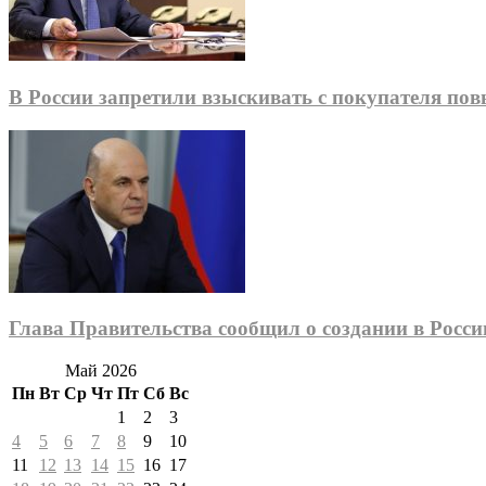
В России запретили взыскивать с покупателя п
Глава Правительства сообщил о создании в Росс
Май 2026
Пн
Вт
Ср
Чт
Пт
Сб
Вс
1
2
3
4
5
6
7
8
9
10
11
12
13
14
15
16
17