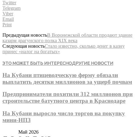
Twitter
Telegram
Viber
Email
Print
Предыдущая новость
В Воронежской области продают здание
казарм драгунского полка XIX века
Следующая новость
Стало известно, сколько денег в казну
принес «налог на богатых»
ЭТО МОЖЕТ БЫТЬ ИНТЕРЕСНО
ДРУГИЕ НОВОСТИ
На Кубани птицеводческую ферму обязали
выплатить десятки миллионов за ущерб почвам
Предприниматели похитили 312 миллионов при
строительстве батутного центра в Краснодаре
На Кубани выросло число торгов на покупку
мини-НПЗ
Май 2026