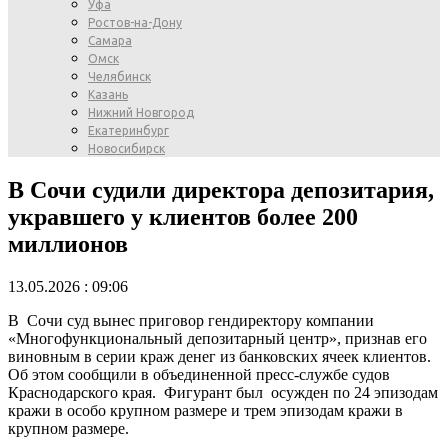
Уфа
Ростов-на-Дону
Самара
Омск
Челябинск
Казань
Нижний Новгород
Екатеринбург
Новосибирск
В Сочи судили директора депозитария,
укравшего у клиентов более 200
миллионов
13.05.2026 : 09:06
В Сочи суд вынес приговор гендиректору компании
«Многофункциональный депозитарный центр», признав его
виновным в серии краж денег из банковских ячеек клиентов.
Об этом сообщили в объединенной пресс-службе судов
Краснодарского края. Фигурант был осужден по 24 эпизодам
кражи в особо крупном размере и трем эпизодам кражи в
крупном размере.