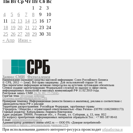
Пн
Вт
Ср
Чт
Пт
Сб
Вс
1
2
3
4
5
6
7
8
9
10
11
12
13
14
15
16
17
18
19
20
21
22
23
24
25
26
27
28
29
30
31
« Апр
Июн »
Запрос СМИ
Фотогалерея
Наименование (название) средства массовой информации: Союз Российского Бизнеса
© СРБ, 2012 — [year]. Все права защищены. Для пользователей старше 16 лет.
При перепечатке информации активная гиперссылка на источник публикации обязательна
Сетевое издание зарегистрировано Федеральной службой по надзору в сфере связи,
информационных технологий и массовых коммуникаций РФ 11.02.2019 года.
Реестровая запись СМИ
Эл № ФС 77-75045
.
Горячая тема:
Мусорная реформа
Политика конфиденциальности СРБ
Примерная тематика: Информационная (новости бизнеса и аналитика), реклама в соответствии с
законодательством РФ о рекламе
Территория распространения: Российская Федерация, зарубежные страны
Учредитель: Общество с ограниченной ответственностью «Наш Регион» (ОГРН 1106230001173)
Главный редактор: Кибальникова Людмила Викторовна
Адрес редакции: 390000, Рязанская обл., г. Рязань, ул. Соборная, д. 13, пом. Н12
По вопросу приобретения информационных материалов обращаться:Тел.: +7 905 187-90-61
E-mail:
opora-torgsovet@mail.ru
Администратор доменного имени srb62.ru — ООО РА «Доверие потребителей»
Положение о работе с персональными данными СРБ
При использовании данного интернет-ресурса происходит
обработка и