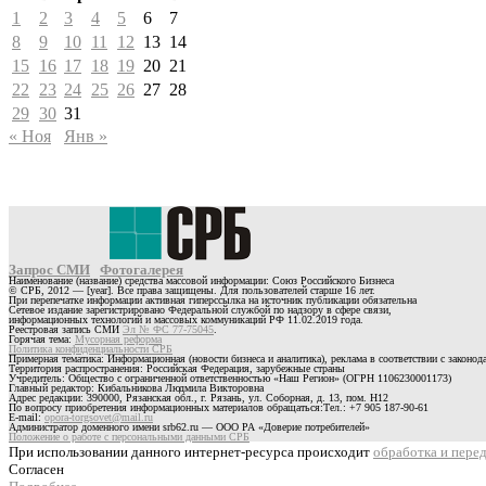
1
2
3
4
5
6
7
8
9
10
11
12
13
14
15
16
17
18
19
20
21
22
23
24
25
26
27
28
29
30
31
« Ноя
Янв »
Запрос СМИ
Фотогалерея
Наименование (название) средства массовой информации: Союз Российского Бизнеса
© СРБ, 2012 — [year]. Все права защищены. Для пользователей старше 16 лет.
При перепечатке информации активная гиперссылка на источник публикации обязательна
Сетевое издание зарегистрировано Федеральной службой по надзору в сфере связи,
информационных технологий и массовых коммуникаций РФ 11.02.2019 года.
Реестровая запись СМИ
Эл № ФС 77-75045
.
Горячая тема:
Мусорная реформа
Политика конфиденциальности СРБ
Примерная тематика: Информационная (новости бизнеса и аналитика), реклама в соответствии с законо
Территория распространения: Российская Федерация, зарубежные страны
Учредитель: Общество с ограниченной ответственностью «Наш Регион» (ОГРН 1106230001173)
Главный редактор: Кибальникова Людмила Викторовна
Адрес редакции: 390000, Рязанская обл., г. Рязань, ул. Соборная, д. 13, пом. Н12
По вопросу приобретения информационных материалов обращаться:Тел.: +7 905 187-90-61
E-mail:
opora-torgsovet@mail.ru
Администратор доменного имени srb62.ru — ООО РА «Доверие потребителей»
Положение о работе с персональными данными СРБ
При использовании данного интернет-ресурса происходит
обработка и пере
Согласен