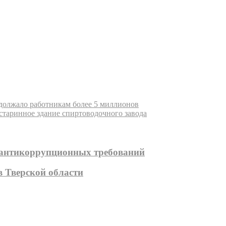
должало работникам более 5 миллионов
старинное здание спиртоводочного завода
 антикоррупционных требований
 Тверской области