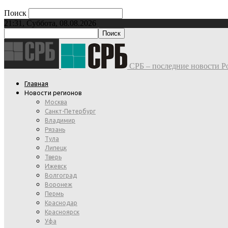
Поиск
21:31, Суббота, 08.08.2026
СРБ – последние новости Ро
Главная
Новости регионов
Москва
Санкт-Петербург
Владимир
Рязань
Тула
Липецк
Тверь
Ижевск
Волгоград
Воронеж
Пермь
Краснодар
Красноярск
Уфа