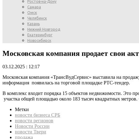
Ростов-на-Дону
Самара
Омск
Челябинск
Казань
Нижний Новгород
Екатеринбург
Новосибирск
Московская компания продает свои акт
03.12.2025 : 12:17
Московская компания «ТрансВудСервис» выставила на продаж
информация появилась на торговой площадке РТС-тендер.
В комплекс входит порядка 15 объектов недвижимости. Это про
участка общей площадью около 183 тысяч квадратных метров. 
Метки
новости бизнеса СРБ
новости регионов
Новости России
новости Твери
продажа