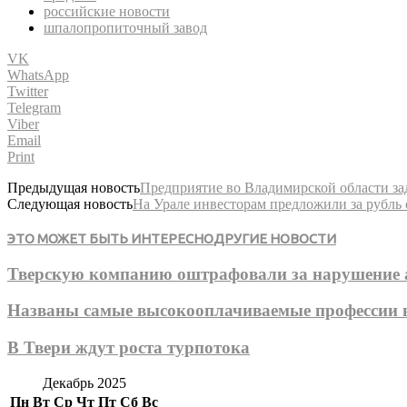
российские новости
шпалопропиточный завод
VK
WhatsApp
Twitter
Telegram
Viber
Email
Print
Предыдущая новость
Предприятие во Владимирской области за
Следующая новость
На Урале инвесторам предложили за рубль 
ЭТО МОЖЕТ БЫТЬ ИНТЕРЕСНО
ДРУГИЕ НОВОСТИ
Тверскую компанию оштрафовали за нарушение
Названы самые высокооплачиваемые профессии в
В Твери ждут роста турпотока
Декабрь 2025
Пн
Вт
Ср
Чт
Пт
Сб
Вс