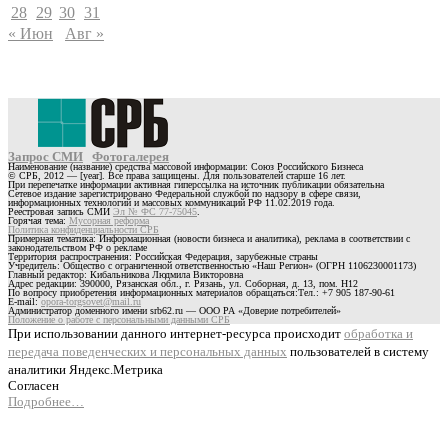
28
29
30
31
« Июн
Авг »
Запрос СМИ
Фотогалерея
Наименование (название) средства массовой информации: Союз Российского Бизнеса
© СРБ, 2012 — [year]. Все права защищены. Для пользователей старше 16 лет.
При перепечатке информации активная гиперссылка на источник публикации обязательна
Сетевое издание зарегистрировано Федеральной службой по надзору в сфере связи,
информационных технологий и массовых коммуникаций РФ 11.02.2019 года.
Реестровая запись СМИ
Эл № ФС 77-75045
.
Горячая тема:
Мусорная реформа
Политика конфиденциальности СРБ
Примерная тематика: Информационная (новости бизнеса и аналитика), реклама в соответствии с
законодательством РФ о рекламе
Территория распространения: Российская Федерация, зарубежные страны
Учредитель: Общество с ограниченной ответственностью «Наш Регион» (ОГРН 1106230001173)
Главный редактор: Кибальникова Людмила Викторовна
Адрес редакции: 390000, Рязанская обл., г. Рязань, ул. Соборная, д. 13, пом. Н12
По вопросу приобретения информационных материалов обращаться:Тел.: +7 905 187-90-61
E-mail:
opora-torgsovet@mail.ru
Администратор доменного имени srb62.ru — ООО РА «Доверие потребителей»
Положение о работе с персональными данными СРБ
При использовании данного интернет-ресурса происходит
обработка и
передача поведенческих и персональных данных
пользователей в систему
аналитики Яндекс.Метрика
Согласен
Подробнее…