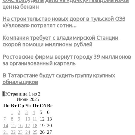
ФАС возбудила дело на «дочку» Газпрома из-за
цен на бензин
На строительство новых дорог в тульской ОЭЗ
«Узловая» потратят сотни...
Компания требует с владимирской Станции
скорой помощи миллионы рублей
Ростовские фирмы вернут городу 39 миллионов
за организованный картель
В Татарстане будут судить группу крупных
обнальщиков
1
2
Страница 1 из 2
Июль 2025
Пн
Вт
Ср
Чт
Пт
Сб
Вс
1
2
3
4
5
6
7
8
9
10
11
12
13
14
15
16
17
18
19
20
21
22
23
24
25
26
27