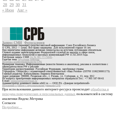
28
29
30
31
« Июн
Авг »
Запрос СМИ
Фотогалерея
Наименование (название) средства массовой информации: Союз Российского Бизнеса
© СРБ, 2012 — [year]. Все права защищены. Для пользователей старше 16 лет.
При перепечатке информации активная гиперссылка на источник публикации обязательна
Сетевое издание зарегистрировано Федеральной службой по надзору в сфере связи,
информационных технологий и массовых коммуникаций РФ 11.02.2019 года.
Реестровая запись СМИ
Эл № ФС 77-75045
.
Горячая тема:
Мусорная реформа
Политика конфиденциальности СРБ
Примерная тематика: Информационная (новости бизнеса и аналитика), реклама в соответствии с
законодательством РФ о рекламе
Территория распространения: Российская Федерация, зарубежные страны
Учредитель: Общество с ограниченной ответственностью «Наш Регион» (ОГРН 1106230001173)
Главный редактор: Кибальникова Людмила Викторовна
Адрес редакции: 390000, Рязанская обл., г. Рязань, ул. Соборная, д. 13, пом. Н12
По вопросу приобретения информационных материалов обращаться:Тел.: +7 905 187-90-61
E-mail:
opora-torgsovet@mail.ru
Администратор доменного имени srb62.ru — ООО РА «Доверие потребителей»
Положение о работе с персональными данными СРБ
При использовании данного интернет-ресурса происходит
обработка и
передача поведенческих и персональных данных
пользователей в систему
аналитики Яндекс.Метрика
Согласен
Подробнее…