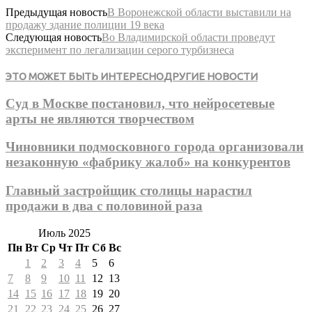
Предыдущая новость
В Воронежской области выставили на
продажу здание полиции 19 века
Следующая новость
Во Владимирской области проведут
эксперимент по легализации серого турбизнеса
ЭТО МОЖЕТ БЫТЬ ИНТЕРЕСНО
ДРУГИЕ НОВОСТИ
Суд в Москве постановил, что нейросетевые
арты не являются творчеством
Чиновники подмосковного города организовали
незаконную «фабрику жалоб» на конкурентов
Главный застройщик столицы нарастил
продажи в два с половиной раза
Июль 2025
Пн
Вт
Ср
Чт
Пт
Сб
Вс
1
2
3
4
5
6
7
8
9
10
11
12
13
14
15
16
17
18
19
20
21
22
23
24
25
26
27