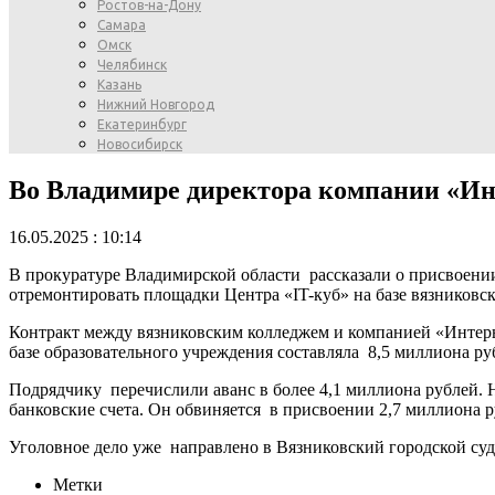
Ростов-на-Дону
Самара
Омск
Челябинск
Казань
Нижний Новгород
Екатеринбург
Новосибирск
Во Владимире директора компании «Ин
16.05.2025 : 10:14
В прокуратуре Владимирской области рассказали о присвоении
отремонтировать площадки Центра «IT-куб» на базе вязниковско
Контракт между вязниковским колледжем и компанией «Интерь
базе образовательного учреждения составляла 8,5 миллиона ру
Подрядчику перечислили аванс в более 4,1 миллиона рублей.
банковские счета. Он обвиняется в присвоении 2,7 миллиона р
Уголовное дело уже направлено в Вязниковский городской суд
Метки