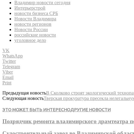
Владимир новости сегодня
Интерьерстрой
новости бизнеса СРБ
Новости Владимира
новости регионов
Новости России
российские новости
уголовное дело
VK
WhatsApp
Twitter
Telegram
Viber
Email
Print
Предыдущая новость
В Сколково строят экологический технопа
Следующая новость
Тверская прокуратура пресекла нелегальн
ЭТО МОЖЕТ БЫТЬ ИНТЕРЕСНО
ДРУГИЕ НОВОСТИ
Подрядчик ремонта владимирского драмтеатра п
Судостроительный завод во Владимирской облас