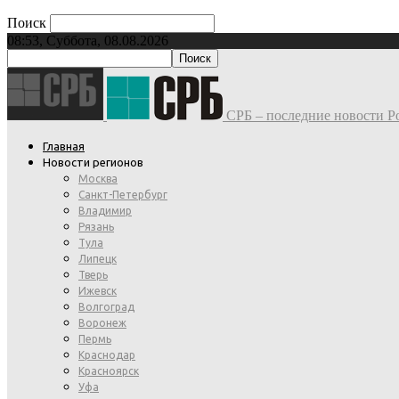
Поиск
08:53, Суббота, 08.08.2026
СРБ – последние новости Ро
Главная
Новости регионов
Москва
Санкт-Петербург
Владимир
Рязань
Тула
Липецк
Тверь
Ижевск
Волгоград
Воронеж
Пермь
Краснодар
Красноярск
Уфа