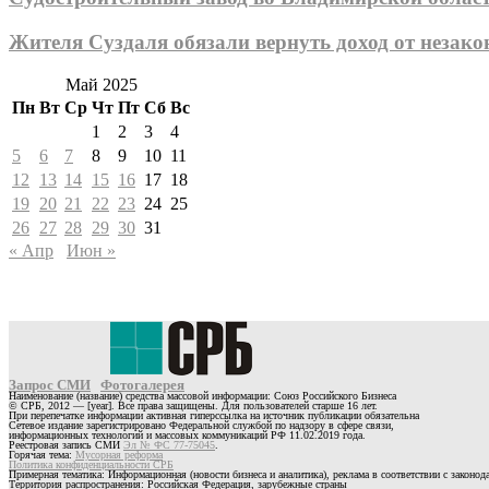
Жителя Суздаля обязали вернуть доход от незак
Май 2025
Пн
Вт
Ср
Чт
Пт
Сб
Вс
1
2
3
4
5
6
7
8
9
10
11
12
13
14
15
16
17
18
19
20
21
22
23
24
25
26
27
28
29
30
31
« Апр
Июн »
Запрос СМИ
Фотогалерея
Наименование (название) средства массовой информации: Союз Российского Бизнеса
© СРБ, 2012 — [year]. Все права защищены. Для пользователей старше 16 лет.
При перепечатке информации активная гиперссылка на источник публикации обязательна
Сетевое издание зарегистрировано Федеральной службой по надзору в сфере связи,
информационных технологий и массовых коммуникаций РФ 11.02.2019 года.
Реестровая запись СМИ
Эл № ФС 77-75045
.
Горячая тема:
Мусорная реформа
Политика конфиденциальности СРБ
Примерная тематика: Информационная (новости бизнеса и аналитика), реклама в соответствии с законо
Территория распространения: Российская Федерация, зарубежные страны