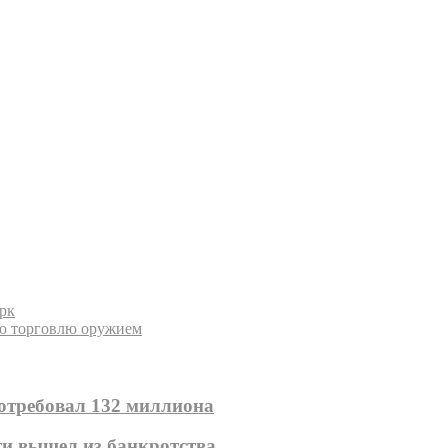
рк
ую торговлю оружием
отребовал 132 миллиона
ти вышел из банкротства