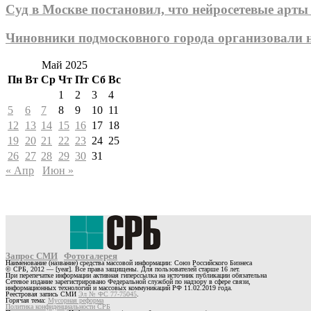
Суд в Москве постановил, что нейросетевые арты
Чиновники подмосковного города организовали 
Май 2025
Пн
Вт
Ср
Чт
Пт
Сб
Вс
1
2
3
4
5
6
7
8
9
10
11
12
13
14
15
16
17
18
19
20
21
22
23
24
25
26
27
28
29
30
31
« Апр
Июн »
Запрос СМИ
Фотогалерея
Наименование (название) средства массовой информации: Союз Российского Бизнеса
© СРБ, 2012 — [year]. Все права защищены. Для пользователей старше 16 лет.
При перепечатке информации активная гиперссылка на источник публикации обязательна
Сетевое издание зарегистрировано Федеральной службой по надзору в сфере связи,
информационных технологий и массовых коммуникаций РФ 11.02.2019 года.
Реестровая запись СМИ
Эл № ФС 77-75045
.
Горячая тема:
Мусорная реформа
Политика конфиденциальности СРБ