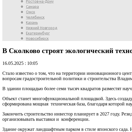
Ростов-на-Дону
Самара
Омск
Челябинск
Казань
Нижний Новгород
Екатеринбург
Новосибирск
В Сколково строят экологический техн
16.05.2025 : 10:05
Стало известно о том, что на территории инновационного цент
вопросам градостроительной политики и строительства Влади
В здании площадью более семи тысяч квадратов разместят нау
Объект станет многофункциональной площадкой. Здесь создаду
сформирована мощная техническая база, благодаря которой нау
Закончить строительство инвестор планирует в 2027 году. Рез
организовывать выставки и конференции.
Здание окружат ландшафтным парком в стиле японского сада. Н