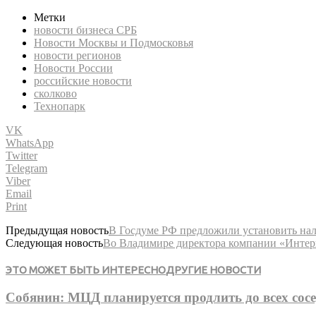
Метки
новости бизнеса СРБ
Новости Москвы и Подмосковья
новости регионов
Новости России
российские новости
сколково
Технопарк
VK
WhatsApp
Twitter
Telegram
Viber
Email
Print
Предыдущая новость
В Госдуме РФ предложили установить нал
Следующая новость
Во Владимире директора компании «Интер
ЭТО МОЖЕТ БЫТЬ ИНТЕРЕСНО
ДРУГИЕ НОВОСТИ
Собянин: МЦД планируется продлить до всех сос