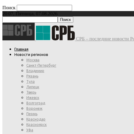
Поиск
20:07, Пятница, 07.08.2026
СРБ – последние новости Ро
Главная
Новости регионов
Москва
Санкт-Петербург
Владимир
Рязань
Тула
Липецк
Тверь
Ижевск
Волгоград
Воронеж
Пермь
Краснодар
Красноярск
Уфа