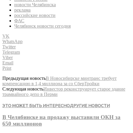
новости Челябинска
реклама
российские новости
ФАС
Челябинск новости сегодня
VK
WhatsApp
Twitter
Telegram
Viber
Email
Print
Предыдущая новость
В Новосибирске минтранс требует
компенсацию в 1,4 миллиона за со СберТройки
Следующая новость
Инвестор реконструирует старое здание
трамвайного депо в Перми
ЭТО МОЖЕТ БЫТЬ ИНТЕРЕСНО
ДРУГИЕ НОВОСТИ
В Челябинске на продажу выставили ОКН за
650 миллионов