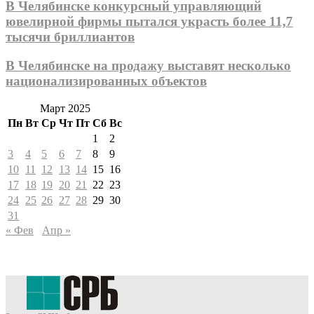
В Челябинске конкурсный управляющий
ювелирной фирмы пытался украсть более 11,7
тысячи бриллиантов
В Челябинске на продажу выставят несколько
национализированных объектов
Март 2025
Пн
Вт
Ср
Чт
Пт
Сб
Вс
1
2
3
4
5
6
7
8
9
10
11
12
13
14
15
16
17
18
19
20
21
22
23
24
25
26
27
28
29
30
31
« Фев
Апр »