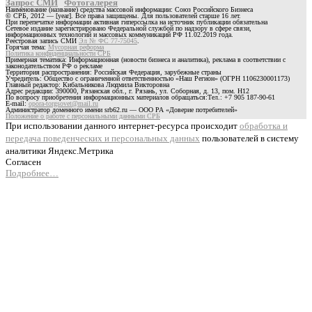
Запрос СМИ
Фотогалерея
Наименование (название) средства массовой информации: Союз Российского Бизнеса
© СРБ, 2012 — [year]. Все права защищены. Для пользователей старше 16 лет.
При перепечатке информации активная гиперссылка на источник публикации обязательна
Сетевое издание зарегистрировано Федеральной службой по надзору в сфере связи,
информационных технологий и массовых коммуникаций РФ 11.02.2019 года.
Реестровая запись СМИ
Эл № ФС 77-75045
.
Горячая тема:
Мусорная реформа
Политика конфиденциальности СРБ
Примерная тематика: Информационная (новости бизнеса и аналитика), реклама в соответствии с
законодательством РФ о рекламе
Территория распространения: Российская Федерация, зарубежные страны
Учредитель: Общество с ограниченной ответственностью «Наш Регион» (ОГРН 1106230001173)
Главный редактор: Кибальникова Людмила Викторовна
Адрес редакции: 390000, Рязанская обл., г. Рязань, ул. Соборная, д. 13, пом. Н12
По вопросу приобретения информационных материалов обращаться:Тел.: +7 905 187-90-61
E-mail:
opora-torgsovet@mail.ru
Администратор доменного имени srb62.ru — ООО РА «Доверие потребителей»
Положение о работе с персональными данными СРБ
При использовании данного интернет-ресурса происходит
обработка и
передача поведенческих и персональных данных
пользователей в систему
аналитики Яндекс.Метрика
Согласен
Подробнее…