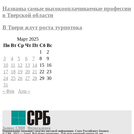
Названы самые высокооплачиваемые профессии
в Тверской области
В Твери ждут роста турпотока
Март 2025
Пн
Вт
Ср
Чт
Пт
Сб
Вс
1
2
3
4
5
6
7
8
9
10
11
12
13
14
15
16
17
18
19
20
21
22
23
24
25
26
27
28
29
30
31
« Фев
Апр »
Запрос СМИ
Фотогалерея
Наименование (название) средства массовой информации: Союз Российского Бизнеса
© СРБ, 2012 — [year]. Все права защищены. Для пользователей старше 16 лет.