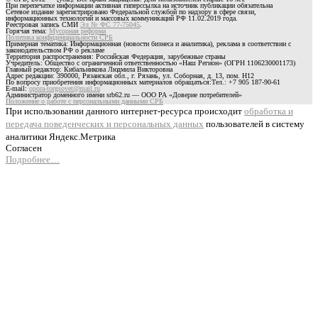
При перепечатке информации активная гиперссылка на источник публикации обязательна
Сетевое издание зарегистрировано Федеральной службой по надзору в сфере связи,
информационных технологий и массовых коммуникаций РФ 11.02.2019 года.
Реестровая запись СМИ
Эл № ФС 77-75045
.
Горячая тема:
Мусорная реформа
Политика конфиденциальности СРБ
Примерная тематика: Информационная (новости бизнеса и аналитика), реклама в соответствии с
законодательством РФ о рекламе
Территория распространения: Российская Федерация, зарубежные страны
Учредитель: Общество с ограниченной ответственностью «Наш Регион» (ОГРН 1106230001173)
Главный редактор: Кибальникова Людмила Викторовна
Адрес редакции: 390000, Рязанская обл., г. Рязань, ул. Соборная, д. 13, пом. Н12
По вопросу приобретения информационных материалов обращаться:Тел.: +7 905 187-90-61
E-mail:
opora-torgsovet@mail.ru
Администратор доменного имени srb62.ru — ООО РА «Доверие потребителей»
Положение о работе с персональными данными СРБ
При использовании данного интернет-ресурса происходит
обработка и
передача поведенческих и персональных данных
пользователей в систему
аналитики Яндекс.Метрика
Согласен
Подробнее…