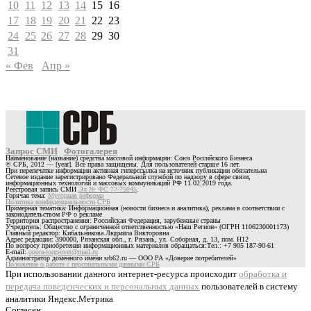
10
11
12
13
14
15
16
17
18
19
20
21
22
23
24
25
26
27
28
29
30
31
« Фев
Апр »
Запрос СМИ
Фотогалерея
Наименование (название) средства массовой информации: Союз Российского Бизнеса
© СРБ, 2012 — [year]. Все права защищены. Для пользователей старше 16 лет.
При перепечатке информации активная гиперссылка на источник публикации обязательна
Сетевое издание зарегистрировано Федеральной службой по надзору в сфере связи,
информационных технологий и массовых коммуникаций РФ 11.02.2019 года.
Реестровая запись СМИ
Эл № ФС 77-75045
.
Горячая тема:
Мусорная реформа
Политика конфиденциальности СРБ
Примерная тематика: Информационная (новости бизнеса и аналитика), реклама в соответствии с
законодательством РФ о рекламе
Территория распространения: Российская Федерация, зарубежные страны
Учредитель: Общество с ограниченной ответственностью «Наш Регион» (ОГРН 1106230001173)
Главный редактор: Кибальникова Людмила Викторовна
Адрес редакции: 390000, Рязанская обл., г. Рязань, ул. Соборная, д. 13, пом. Н12
По вопросу приобретения информационных материалов обращаться:Тел.: +7 905 187-90-61
E-mail:
opora-torgsovet@mail.ru
Администратор доменного имени srb62.ru — ООО РА «Доверие потребителей»
Положение о работе с персональными данными СРБ
При использовании данного интернет-ресурса происходит
обработка и
передача поведенческих и персональных данных
пользователей в систему
аналитики Яндекс.Метрика
Согласен