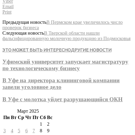
Viber
Email
Print
Предыдущая новость
В Пермском крае увеличилось число
проверок бизнеса
Следующая новость
В Тверской области нашли
фальсифицированную молочную продукцию из Подмосковья
ЭТО МОЖЕТ БЫТЬ ИНТЕРЕСНО
ДРУГИЕ НОВОСТИ
Уфимский университет запускает магистратуру
по технологическому бизнесу
В Уфе на директора клининговой компании
завели уголовное дело
В Уфе с молотка уйдет разрушающийся ОКН
Март 2025
Пн
Вт
Ср
Чт
Пт
Сб
Вс
1
2
3
4
5
6
7
8
9