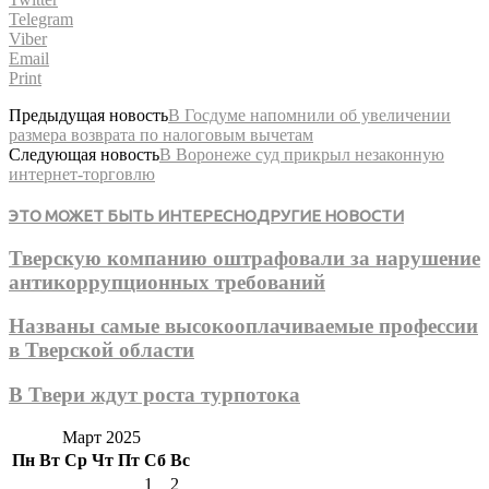
Telegram
Viber
Email
Print
Предыдущая новость
В Госдуме напомнили об увеличении
размера возврата по налоговым вычетам
Следующая новость
В Воронеже суд прикрыл незаконную
интернет-торговлю
ЭТО МОЖЕТ БЫТЬ ИНТЕРЕСНО
ДРУГИЕ НОВОСТИ
Тверскую компанию оштрафовали за нарушение
антикоррупционных требований
Названы самые высокооплачиваемые профессии
в Тверской области
В Твери ждут роста турпотока
Март 2025
Пн
Вт
Ср
Чт
Пт
Сб
Вс
1
2