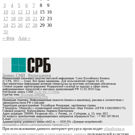
3
4
5
6
7
8
9
10
11
12
13
14
15
16
17
18
19
20
21
22
23
24
25
26
27
28
29
30
31
« Фев
Апр »
Запрос СМИ
Фотогалерея
Наименование (название) средства массовой информации: Союз Российского Бизнеса
© СРБ, 2012 — [year]. Все права защищены. Для пользователей старше 16 лет.
При перепечатке информации активная гиперссылка на источник публикации обязательна
Сетевое издание зарегистрировано Федеральной службой по надзору в сфере связи,
информационных технологий и массовых коммуникаций РФ 11.02.2019 года.
Реестровая запись СМИ
Эл № ФС 77-75045
.
Горячая тема:
Мусорная реформа
Политика конфиденциальности СРБ
Примерная тематика: Информационная (новости бизнеса и аналитика), реклама в соответствии с
законодательством РФ о рекламе
Территория распространения: Российская Федерация, зарубежные страны
Учредитель: Общество с ограниченной ответственностью «Наш Регион» (ОГРН 1106230001173)
Главный редактор: Кибальникова Людмила Викторовна
Адрес редакции: 390000, Рязанская обл., г. Рязань, ул. Соборная, д. 13, пом. Н12
По вопросу приобретения информационных материалов обращаться:Тел.: +7 905 187-90-61
E-mail:
opora-torgsovet@mail.ru
Администратор доменного имени srb62.ru — ООО РА «Доверие потребителей»
Положение о работе с персональными данными СРБ
При использовании данного интернет-ресурса происходит
обработка и
передача поведенческих и персональных данных
пользователей в систему