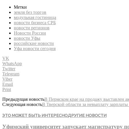
Метки
земля без торгов
модульная гостиница
новости бизнеса СРБ
новости регионов
Новости России
новости Уфы
российские новости
Уфа новости сегодня
VK
WhatsApp
Twitter
Telegram
Viber
Email
Print
Предыдущая новость
В Пермском крае на продажу выставлен а
Следующая новость
В Тверской области за невыплату зарплаты
ЭТО МОЖЕТ БЫТЬ ИНТЕРЕСНО
ДРУГИЕ НОВОСТИ
Уфимский университет запускает магистратуру п