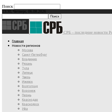
Поиск
13:30, Четверг, 06.08.2026
СРБ – последние новости Ро
Главная
Новости регионов
Москва
Санкт-Петербург
Владимир
Рязань
Тула
Липецк
Тверь
Ижевск
Волгоград
Воронеж
Пермь
Краснодар
Красноярск
Уфа