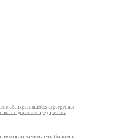
ктив обанкротившейся агрогруппы
 наказан директор предприятия
о технологическому бизнесу