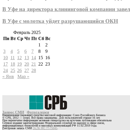
В Уфе на директора клининговой компании завел
В Уфе с молотка уйдет разрушающийся ОКН
Февраль 2025
Пн
Вт
Ср
Чт
Пт
Сб
Вс
1
2
3
4
5
6
7
8
9
10
11
12
13
14
15
16
17
18
19
20
21
22
23
24
25
26
27
28
« Янв
Мар »
Запрос СМИ
Фотогалерея
Наименование (название) средства массовой информации: Союз Российского Бизнеса
© СРБ, 2012 — [year]. Все права защищены. Для пользователей старше 16 лет.
При перепечатке информации активная гиперссылка на источник публикации обязательна
Сетевое издание зарегистрировано Федеральной службой по надзору в сфере связи,
информационных технологий и массовых коммуникаций РФ 11.02.2019 года.
Реестровая запись СМИ
Эл № ФС 77-75045
.