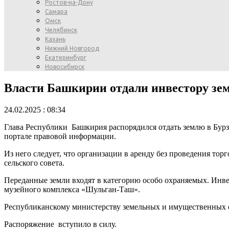
Ростов-на-Дону
Самара
Омск
Челябинск
Казань
Нижний Новгород
Екатеринбург
Новосибирск
Власти Башкирии отдали инвестору зем
24.02.2025 : 08:34
Глава Республики Башкирия распорядился отдать землю в Бур
портале правовой информации.
Из него следует, что организации в аренду без проведения то
сельского совета.
Переданные земли входят в категорию особо охраняемых. Инвес
музейного комплекса «Шульган-Таш».
Республиканскому министерству земельных и имущественных 
Распоряжение вступило в силу.