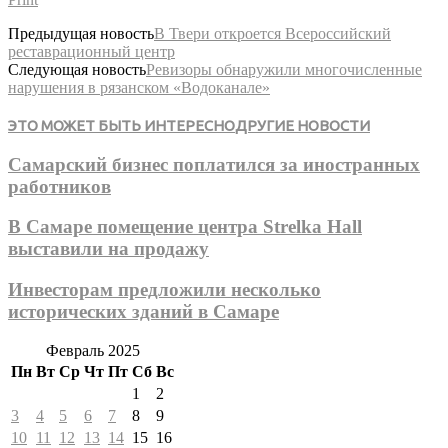
Предыдущая новость
В Твери откроется Всероссийский
реставрационный центр
Следующая новость
Ревизоры обнаружили многочисленные
нарушения в рязанском «Водоканале»
ЭТО МОЖЕТ БЫТЬ ИНТЕРЕСНО
ДРУГИЕ НОВОСТИ
Самарский бизнес поплатился за иностранных
работников
В Самаре помещение центра Strelka Hall
выставили на продажу
Инвесторам предложили несколько
исторических зданий в Самаре
Февраль 2025
Пн
Вт
Ср
Чт
Пт
Сб
Вс
1
2
3
4
5
6
7
8
9
10
11
12
13
14
15
16