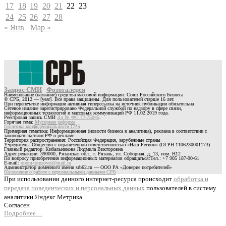
17
18
19
20
21
22
23
24
25
26
27
28
« Янв
Мар »
Запрос СМИ
Фотогалерея
Наименование (название) средства массовой информации: Союз Российского Бизнеса
© СРБ, 2012 — [year]. Все права защищены. Для пользователей старше 16 лет.
При перепечатке информации активная гиперссылка на источник публикации обязательна
Сетевое издание зарегистрировано Федеральной службой по надзору в сфере связи,
информационных технологий и массовых коммуникаций РФ 11.02.2019 года.
Реестровая запись СМИ
Эл № ФС 77-75045
.
Горячая тема:
Мусорная реформа
Политика конфиденциальности СРБ
Примерная тематика: Информационная (новости бизнеса и аналитика), реклама в соответствии с
законодательством РФ о рекламе
Территория распространения: Российская Федерация, зарубежные страны
Учредитель: Общество с ограниченной ответственностью «Наш Регион» (ОГРН 1106230001173)
Главный редактор: Кибальникова Людмила Викторовна
Адрес редакции: 390000, Рязанская обл., г. Рязань, ул. Соборная, д. 13, пом. Н12
По вопросу приобретения информационных материалов обращаться:Тел.: +7 905 187-90-61
E-mail:
opora-torgsovet@mail.ru
Администратор доменного имени srb62.ru — ООО РА «Доверие потребителей»
Положение о работе с персональными данными СРБ
При использовании данного интернет-ресурса происходит
обработка и
передача поведенческих и персональных данных
пользователей в систему
аналитики Яндекс.Метрика
Согласен
Подробнее…