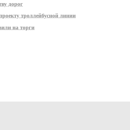
тву дорог
 проекту троллейбусной линии
вили на торги