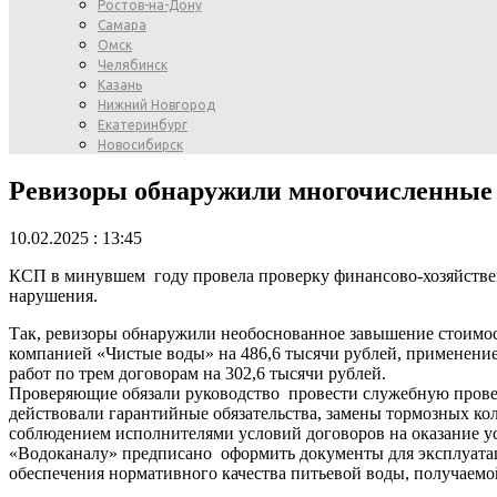
Ростов-на-Дону
Самара
Омск
Челябинск
Казань
Нижний Новгород
Екатеринбург
Новосибирск
Ревизоры обнаружили многочисленные 
10.02.2025 : 13:45
КСП в минувшем году провела проверку финансово-хозяйстве
нарушения.
Так, ревизоры обнаружили необоснованное завышение стоимост
компанией «Чистые воды» на 486,6 тысячи рублей, применение
работ по трем договорам на 302,6 тысячи рублей.
Проверяющие обязали руководство провести служебную провер
действовали гарантийные обязательства, замены тормозных ко
соблюдением исполнителями условий договоров на оказание ус
«Водоканалу» предписано оформить документы для эксплуатац
обеспечения нормативного качества питьевой воды, получаем