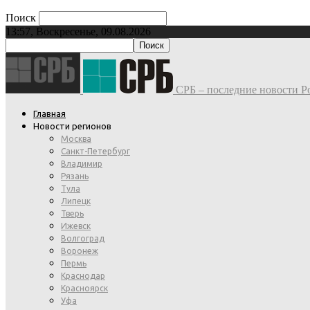
Поиск
13:57, Воскресенье, 09.08.2026
СРБ – последние новости Ро
Главная
Новости регионов
Москва
Санкт-Петербург
Владимир
Рязань
Тула
Липецк
Тверь
Ижевск
Волгоград
Воронеж
Пермь
Краснодар
Красноярск
Уфа