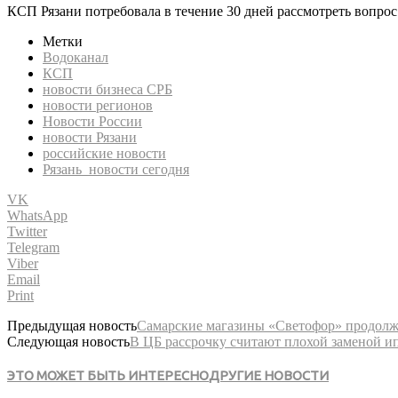
КСП Рязани потребовала в течение 30 дней рассмотреть вопро
Метки
Водоканал
КСП
новости бизнеса СРБ
новости регионов
Новости России
новости Рязани
российские новости
Рязань новости сегодня
VK
WhatsApp
Twitter
Telegram
Viber
Email
Print
Предыдущая новость
Самарские магазины «Светофор» продолж
Следующая новость
В ЦБ рассрочку считают плохой заменой и
ЭТО МОЖЕТ БЫТЬ ИНТЕРЕСНО
ДРУГИЕ НОВОСТИ