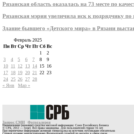
Рязанская область оказалась на 73 месте по качес
Рязанская мэрия увеличила иск к подрядчику по
Здание бывшего «Детского мира» в Рязани выста
Февраль 2025
Пн
Вт
Ср
Чт
Пт
Сб
Вс
1
2
3
4
5
6
7
8
9
10
11
12
13
14
15
16
17
18
19
20
21
22
23
24
25
26
27
28
« Янв
Мар »
Запрос СМИ
Фотогалерея
Наименование (название) средства массовой информации: Союз Российского Бизнеса
© СРБ, 2012 — [year]. Все права защищены. Для пользователей старше 16 лет.
При перепечатке информации активная гиперссылка на источник публикации обязательна
Сетевое издание зарегистрировано Федеральной службой по надзору в сфере связи,