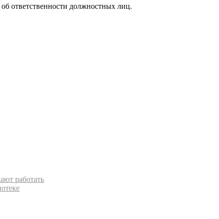
с об ответственности должностных лиц.
ают работать
потеке