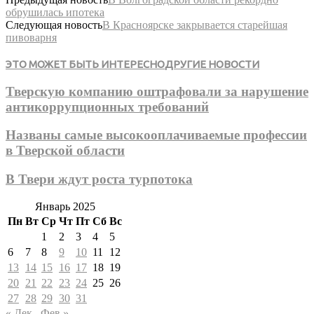
обрушилась ипотека
Следующая новость
В Красноярске закрывается старейшая
пивоварня
ЭТО МОЖЕТ БЫТЬ ИНТЕРЕСНО
ДРУГИЕ НОВОСТИ
Тверскую компанию оштрафовали за нарушение
антикоррупционных требований
Названы самые высокооплачиваемые профессии
в Тверской области
В Твери ждут роста турпотока
Январь 2025
Пн
Вт
Ср
Чт
Пт
Сб
Вс
1
2
3
4
5
6
7
8
9
10
11
12
13
14
15
16
17
18
19
20
21
22
23
24
25
26
27
28
29
30
31
« Дек
Фев »