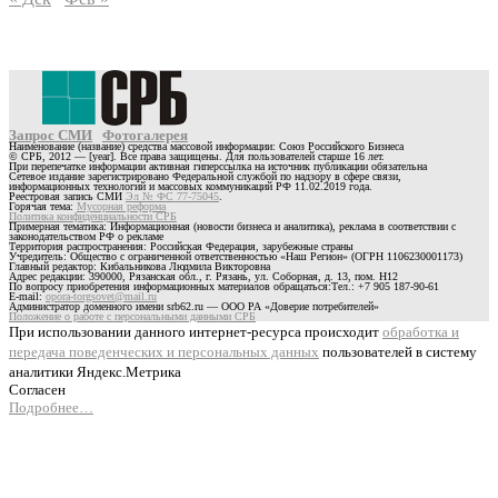
Запрос СМИ
Фотогалерея
Наименование (название) средства массовой информации: Союз Российского Бизнеса
© СРБ, 2012 — [year]. Все права защищены. Для пользователей старше 16 лет.
При перепечатке информации активная гиперссылка на источник публикации обязательна
Сетевое издание зарегистрировано Федеральной службой по надзору в сфере связи,
информационных технологий и массовых коммуникаций РФ 11.02.2019 года.
Реестровая запись СМИ
Эл № ФС 77-75045
.
Горячая тема:
Мусорная реформа
Политика конфиденциальности СРБ
Примерная тематика: Информационная (новости бизнеса и аналитика), реклама в соответствии с
законодательством РФ о рекламе
Территория распространения: Российская Федерация, зарубежные страны
Учредитель: Общество с ограниченной ответственностью «Наш Регион» (ОГРН 1106230001173)
Главный редактор: Кибальникова Людмила Викторовна
Адрес редакции: 390000, Рязанская обл., г. Рязань, ул. Соборная, д. 13, пом. Н12
По вопросу приобретения информационных материалов обращаться:Тел.: +7 905 187-90-61
E-mail:
opora-torgsovet@mail.ru
Администратор доменного имени srb62.ru — ООО РА «Доверие потребителей»
Положение о работе с персональными данными СРБ
При использовании данного интернет-ресурса происходит
обработка и
передача поведенческих и персональных данных
пользователей в систему
аналитики Яндекс.Метрика
Согласен
Подробнее…