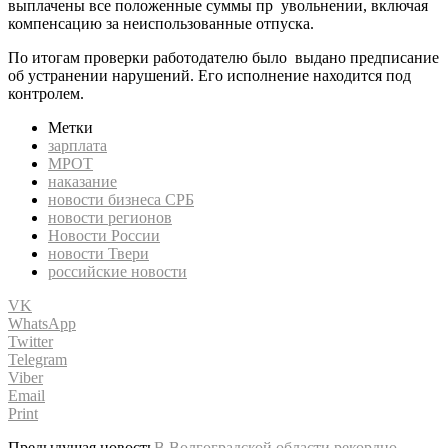
выплачены все положенные суммы пр увольнении, включая
компенсацию за неиспользованные отпуска.
По итогам проверки работодателю было выдано предписание
об устранении нарушений. Его исполнение находится под
контролем.
Метки
зарплата
МРОТ
наказание
новости бизнеса СРБ
новости регионов
Новости России
новости Твери
российские новости
VK
WhatsApp
Twitter
Telegram
Viber
Email
Print
Предыдущая новость
В Волгоградской области рекордно