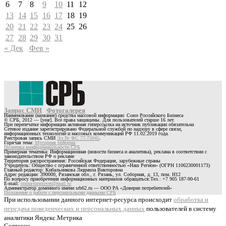
6
7
8
9
10
11
12
13
14
15
16
17
18
19
20
21
22
23
24
25
26
27
28
29
30
31
« Дек
Фев »
Запрос СМИ
Фотогалерея
Наименование (название) средства массовой информации: Союз Российского Бизнеса
© СРБ, 2012 — [year]. Все права защищены. Для пользователей старше 16 лет.
При перепечатке информации активная гиперссылка на источник публикации обязательна
Сетевое издание зарегистрировано Федеральной службой по надзору в сфере связи,
информационных технологий и массовых коммуникаций РФ 11.02.2019 года.
Реестровая запись СМИ
Эл № ФС 77-75045
.
Горячая тема:
Мусорная реформа
Политика конфиденциальности СРБ
Примерная тематика: Информационная (новости бизнеса и аналитика), реклама в соответствии с
законодательством РФ о рекламе
Территория распространения: Российская Федерация, зарубежные страны
Учредитель: Общество с ограниченной ответственностью «Наш Регион» (ОГРН 1106230001173)
Главный редактор: Кибальникова Людмила Викторовна
Адрес редакции: 390000, Рязанская обл., г. Рязань, ул. Соборная, д. 13, пом. Н12
По вопросу приобретения информационных материалов обращаться:Тел.: +7 905 187-90-61
E-mail:
opora-torgsovet@mail.ru
Администратор доменного имени srb62.ru — ООО РА «Доверие потребителей»
Положение о работе с персональными данными СРБ
При использовании данного интернет-ресурса происходит
обработка и
передача поведенческих и персональных данных
пользователей в систему
аналитики Яндекс.Метрика
Согласен