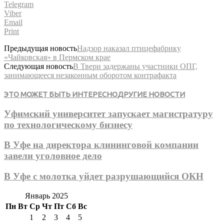
Telegram
Viber
Email
Print
Предыдущая новость
Надзор наказал птицефабрику
«Чайковская» в Пермском крае
Следующая новость
В Твери задержаны участники ОПГ,
занимающееся незаконным оборотом контрафакта
ЭТО МОЖЕТ БЫТЬ ИНТЕРЕСНО
ДРУГИЕ НОВОСТИ
Уфимский университет запускает магистратуру
по технологическому бизнесу
В Уфе на директора клининговой компании
завели уголовное дело
В Уфе с молотка уйдет разрушающийся ОКН
Январь 2025
Пн
Вт
Ср
Чт
Пт
Сб
Вс
1
2
3
4
5