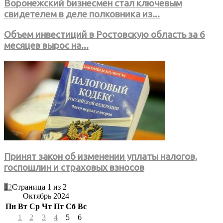
Воронежский бизнесмен стал ключевым
свидетелем в деле полковника из...
Объем инвестиций в Ростовскую область за 6
месяцев вырос на...
Принят закон об изменении уплаты налогов,
госпошлин и страховых взносов
1
2
Страница 1 из 2
Октябрь 2024
Пн
Вт
Ср
Чт
Пт
Сб
Вс
1
2
3
4
5
6