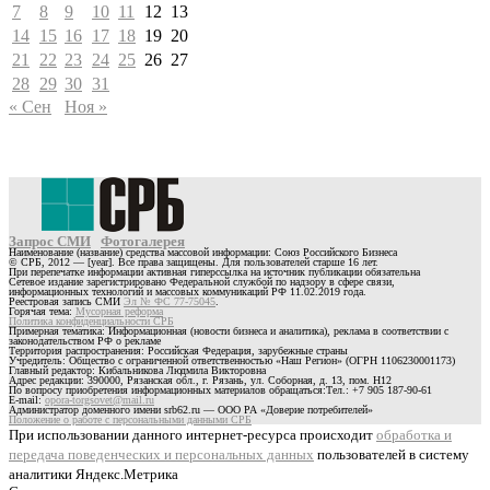
7
8
9
10
11
12
13
14
15
16
17
18
19
20
21
22
23
24
25
26
27
28
29
30
31
« Сен
Ноя »
Запрос СМИ
Фотогалерея
Наименование (название) средства массовой информации: Союз Российского Бизнеса
© СРБ, 2012 — [year]. Все права защищены. Для пользователей старше 16 лет.
При перепечатке информации активная гиперссылка на источник публикации обязательна
Сетевое издание зарегистрировано Федеральной службой по надзору в сфере связи,
информационных технологий и массовых коммуникаций РФ 11.02.2019 года.
Реестровая запись СМИ
Эл № ФС 77-75045
.
Горячая тема:
Мусорная реформа
Политика конфиденциальности СРБ
Примерная тематика: Информационная (новости бизнеса и аналитика), реклама в соответствии с
законодательством РФ о рекламе
Территория распространения: Российская Федерация, зарубежные страны
Учредитель: Общество с ограниченной ответственностью «Наш Регион» (ОГРН 1106230001173)
Главный редактор: Кибальникова Людмила Викторовна
Адрес редакции: 390000, Рязанская обл., г. Рязань, ул. Соборная, д. 13, пом. Н12
По вопросу приобретения информационных материалов обращаться:Тел.: +7 905 187-90-61
E-mail:
opora-torgsovet@mail.ru
Администратор доменного имени srb62.ru — ООО РА «Доверие потребителей»
Положение о работе с персональными данными СРБ
При использовании данного интернет-ресурса происходит
обработка и
передача поведенческих и персональных данных
пользователей в систему
аналитики Яндекс.Метрика