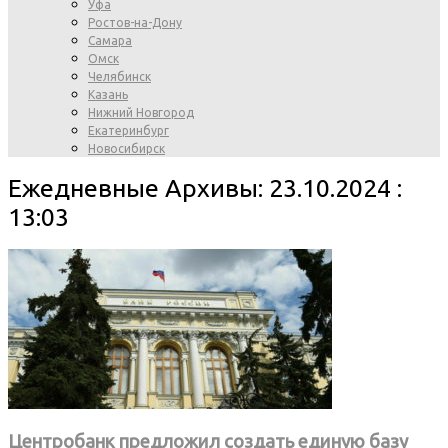
Уфа
Ростов-на-Дону
Самара
Омск
Челябинск
Казань
Нижний Новгород
Екатеринбург
Новосибирск
Ежедневные Архивы: 23.10.2024 :
13:03
Центробанк предложил создать единую базу