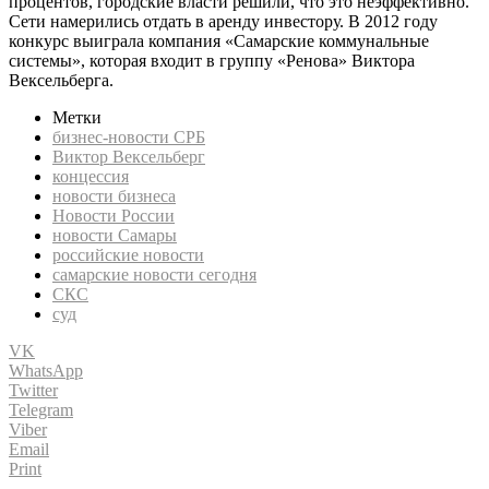
процентов, городские власти решили, что это неэффективно.
Сети намерились отдать в аренду инвестору. В 2012 году
конкурс выиграла компания «Самарские коммунальные
системы», которая входит в группу «Ренова» Виктора
Вексельберга.
Метки
бизнес-новости СРБ
Виктор Вексельберг
концессия
новости бизнеса
Новости России
новости Самары
российские новости
самарские новости сегодня
СКС
суд
VK
WhatsApp
Twitter
Telegram
Viber
Email
Print