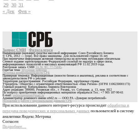
29
30
31
« Дек
Фев »
Запрос СМИ
Фотогалерея
Наименование (название) средства массовой информации: Союз Российского Бизнеса
© СРБ, 2012 — [year]. Все права защищены. Для пользователей старше 16 лет.
При перепечатке информации активная гиперссылка на источник публикации обязательна
Сетевое издание зарегистрировано Федеральной службой по надзору в сфере связи,
информационных технологий и массовых коммуникаций РФ 11.02.2019 года.
Реестровая запись СМИ
Эл № ФС 77-75045
.
Горячая тема:
Мусорная реформа
Политика конфиденциальности СРБ
Примерная тематика: Информационная (новости бизнеса и аналитика), реклама в соответствии с
законодательством РФ о рекламе
Территория распространения: Российская Федерация, зарубежные страны
Учредитель: Общество с ограниченной ответственностью «Наш Регион» (ОГРН 1106230001173)
Главный редактор: Кибальникова Людмила Викторовна
Адрес редакции: 390000, Рязанская обл., г. Рязань, ул. Соборная, д. 13, пом. Н12
По вопросу приобретения информационных материалов обращаться:Тел.: +7 905 187-90-61
E-mail:
opora-torgsovet@mail.ru
Администратор доменного имени srb62.ru — ООО РА «Доверие потребителей»
Положение о работе с персональными данными СРБ
При использовании данного интернет-ресурса происходит
обработка и
передача поведенческих и персональных данных
пользователей в систему
аналитики Яндекс.Метрика
Согласен
Подробнее…