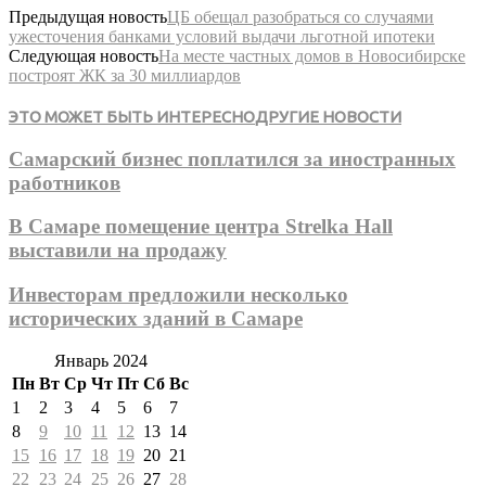
Предыдущая новость
ЦБ обещал разобраться со случаями
ужесточения банками условий выдачи льготной ипотеки
Следующая новость
На месте частных домов в Новосибирске
построят ЖК за 30 миллиардов
ЭТО МОЖЕТ БЫТЬ ИНТЕРЕСНО
ДРУГИЕ НОВОСТИ
Самарский бизнес поплатился за иностранных
работников
В Самаре помещение центра Strelka Hall
выставили на продажу
Инвесторам предложили несколько
исторических зданий в Самаре
Январь 2024
Пн
Вт
Ср
Чт
Пт
Сб
Вс
1
2
3
4
5
6
7
8
9
10
11
12
13
14
15
16
17
18
19
20
21
22
23
24
25
26
27
28