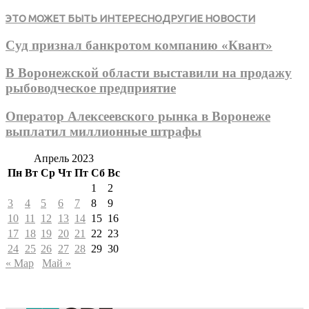
ЭТО МОЖЕТ БЫТЬ ИНТЕРЕСНО
ДРУГИЕ НОВОСТИ
Суд признал банкротом компанию «Квант»
В Воронежской области выставили на продажу
рыбоводческое предприятие
Оператор Алексеевского рынка в Воронеже
выплатил миллионные штрафы
Апрель 2023
Пн
Вт
Ср
Чт
Пт
Сб
Вс
1
2
3
4
5
6
7
8
9
10
11
12
13
14
15
16
17
18
19
20
21
22
23
24
25
26
27
28
29
30
« Мар
Май »