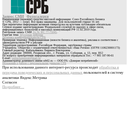
Запрос СМИ
Фотогалерея
Наименование (название) средства массовой информации: Союз Российского Бизнеса
© СРБ, 2012 — [year]. Все права защищены. Для пользователей старше 16 лет.
При перепечатке информации активная гиперссылка на источник публикации обязательна
Сетевое издание зарегистрировано Федеральной службой по надзору в сфере связи,
информационных технологий и массовых коммуникаций РФ 11.02.2019 года.
Реестровая запись СМИ
Эл № ФС 77-75045
.
Горячая тема:
Мусорная реформа
Политика конфиденциальности СРБ
Примерная тематика: Информационная (новости бизнеса и аналитика), реклама в соответствии с
законодательством РФ о рекламе
Территория распространения: Российская Федерация, зарубежные страны
Учредитель: Общество с ограниченной ответственностью «Наш Регион» (ОГРН 1106230001173)
Главный редактор: Кибальникова Людмила Викторовна
Адрес редакции: 390000, Рязанская обл., г. Рязань, ул. Соборная, д. 13, пом. Н12
По вопросу приобретения информационных материалов обращаться:Тел.: +7 905 187-90-61
E-mail:
opora-torgsovet@mail.ru
Администратор доменного имени srb62.ru — ООО РА «Доверие потребителей»
Положение о работе с персональными данными СРБ
При использовании данного интернет-ресурса происходит
обработка и
передача поведенческих и персональных данных
пользователей в систему
аналитики Яндекс.Метрика
Согласен
Подробнее…