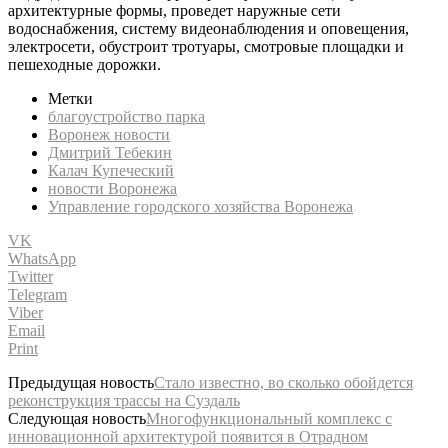
архитектурные формы, проведет наружные сети
водоснабжения, систему видеонаблюдения и оповещения,
электросети, обустроит тротуары, смотровые площадки и
пешеходные дорожки.
Метки
благоустройство парка
Воронеж новости
Дмитрий Тебекин
Калач Купеческий
новости Воронежа
Управление городского хозяйства Воронежа
VK
WhatsApp
Twitter
Telegram
Viber
Email
Print
Предыдущая новость
Стало известно, во сколько обойдется
реконструкция трассы на Суздаль
Следующая новость
Многофункциональный комплекс с
инновационной архитектурой появится в Отрадном