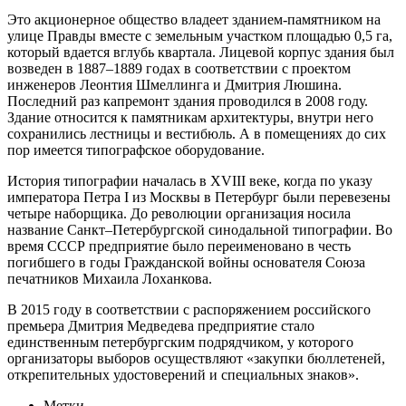
Это акционерное общество владеет зданием-памятником на
улице Правды вместе с земельным участком площадью 0,5 га,
который вдается вглубь квартала. Лицевой корпус здания был
возведен в 1887–1889 годах в соответствии с проектом
инженеров Леонтия Шмеллинга и Дмитрия Люшина.
Последний раз капремонт здания проводился в 2008 году.
Здание относится к памятникам архитектуры, внутри него
сохранились лестницы и вестибюль. А в помещениях до сих
пор имеется типографское оборудование.
История типографии началась в XVIII веке, когда по указу
императора Петра I из Москвы в Петербург были перевезены
четыре наборщика. До революции организация носила
название Санкт–Петербургской синодальной типографии. Во
время СССР предприятие было переименовано в честь
погибшего в годы Гражданской войны основателя Союза
печатников Михаила Лоханкова.
В 2015 году в соответствии с распоряжением российского
премьера Дмитрия Медведева предприятие стало
единственным петербургским подрядчиком, у которого
организаторы выборов осуществляют «закупки бюллетеней,
открепительных удостоверений и специальных знаков».
Метки