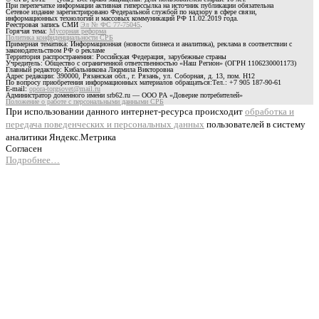
При перепечатке информации активная гиперссылка на источник публикации обязательна
Сетевое издание зарегистрировано Федеральной службой по надзору в сфере связи,
информационных технологий и массовых коммуникаций РФ 11.02.2019 года.
Реестровая запись СМИ
Эл № ФС 77-75045
.
Горячая тема:
Мусорная реформа
Политика конфиденциальности СРБ
Примерная тематика: Информационная (новости бизнеса и аналитика), реклама в соответствии с
законодательством РФ о рекламе
Территория распространения: Российская Федерация, зарубежные страны
Учредитель: Общество с ограниченной ответственностью «Наш Регион» (ОГРН 1106230001173)
Главный редактор: Кибальникова Людмила Викторовна
Адрес редакции: 390000, Рязанская обл., г. Рязань, ул. Соборная, д. 13, пом. Н12
По вопросу приобретения информационных материалов обращаться:Тел.: +7 905 187-90-61
E-mail:
opora-torgsovet@mail.ru
Администратор доменного имени srb62.ru — ООО РА «Доверие потребителей»
Положение о работе с персональными данными СРБ
При использовании данного интернет-ресурса происходит
обработка и
передача поведенческих и персональных данных
пользователей в систему
аналитики Яндекс.Метрика
Согласен
Подробнее…