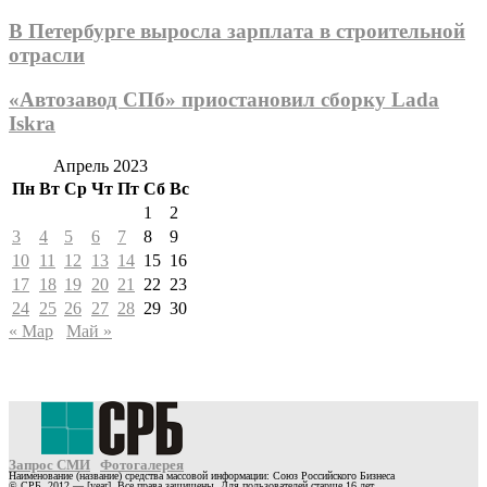
В Петербурге выросла зарплата в строительной
отрасли
«Автозавод СПб» приостановил сборку Lada
Iskra
Апрель 2023
Пн
Вт
Ср
Чт
Пт
Сб
Вс
1
2
3
4
5
6
7
8
9
10
11
12
13
14
15
16
17
18
19
20
21
22
23
24
25
26
27
28
29
30
« Мар
Май »
Запрос СМИ
Фотогалерея
Наименование (название) средства массовой информации: Союз Российского Бизнеса
© СРБ, 2012 — [year]. Все права защищены. Для пользователей старше 16 лет.