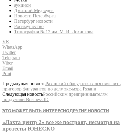
аукцион
Дмитрий Медведев
Новости Петербурга
Петербург новости
Росимущество
Типография № 12 им. М. И. Лоханкова
VK
WhatsApp
Twitter
Telegram
Viber
Email
Print
Предыдущая новость
Рязанский облсуд отказался смягчить
приговор фигурантов по делу экс-мэра Рязани
Следующая новость
Российским предпринимателям
придумали Business ID
ЭТО МОЖЕТ БЫТЬ ИНТЕРЕСНО
ДРУГИЕ НОВОСТИ
«Лахта центр 2» все же построят, несмотря на
протесты ЮНЕСКО