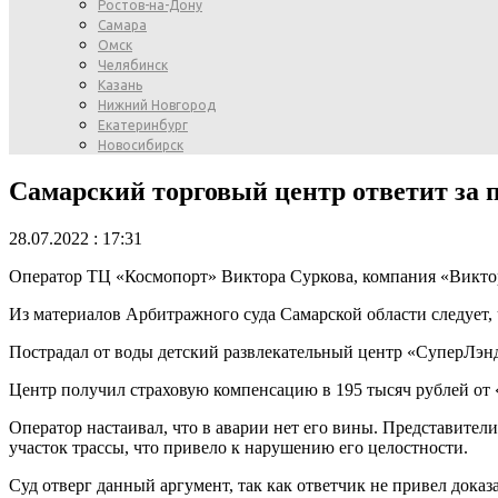
Ростов-на-Дону
Самара
Омск
Челябинск
Казань
Нижний Новгород
Екатеринбург
Новосибирск
Самарский торговый центр ответит за 
28.07.2022 : 17:31
Оператор ТЦ «Космопорт» Виктора Суркова, компания «Виктор
Из материалов Арбитражного суда Самарской области следует,
Пострадал от воды детский развлекательный центр «СуперЛэнд
Центр получил страховую компенсацию в 195 тысяч рублей от 
Оператор настаивал, что в аварии нет его вины. Представител
участок трассы, что привело к нарушению его целостности.
Суд отверг данный аргумент, так как ответчик не привел доказ