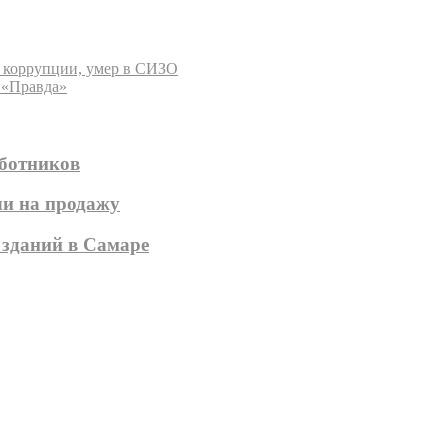
в коррупции, умер в СИЗО
 «Правда»
аботников
ли на продажу
 зданий в Самаре