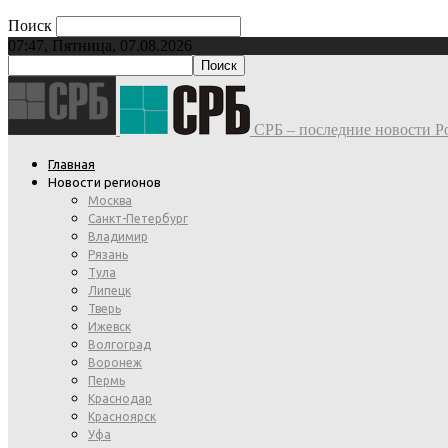
Поиск
07:47, Пятница, 07.08.2026
СРБ – последние новости Ро
Главная
Новости регионов
Москва
Санкт-Петербург
Владимир
Рязань
Тула
Липецк
Тверь
Ижевск
Волгоград
Воронеж
Пермь
Краснодар
Красноярск
Уфа