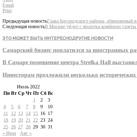
Email
Print
Предыдущая новость
Глава Богородского района, обвиняемый 
Следующая новость
В Москве уйдет с молотка комбинат газеты
ЭТО МОЖЕТ БЫТЬ ИНТЕРЕСНО
ДРУГИЕ НОВОСТИ
Самарский бизнес поплатился за иностранных р
В Самаре помещение центра Strelka Hall выстави
Инвесторам предложили несколько исторических
Июль 2022
Пн
Вт
Ср
Чт
Пт
Сб
Вс
1
2
3
4
5
6
7
8
9
10
11
12
13
14
15
16
17
18
19
20
21
22
23
24
25
26
27
28
29
30
31
« Июн
Авг »