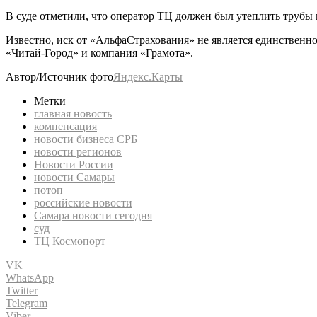
В суде отметили, что оператор ТЦ должен был утеплить трубы 
Известно, иск от «АльфаСтрахования» не является единственн
«Читай-Город» и компания «Грамота».
Автор/Источник фото
Яндекс.Карты
Метки
главная новость
компенсация
новости бизнеса СРБ
новости регионов
Новости России
новости Самары
потоп
российские новости
Самара новости сегодня
суд
ТЦ Космопорт
VK
WhatsApp
Twitter
Telegram
Viber