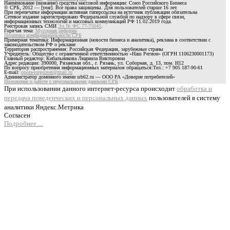
Наименование (название) средства массовой информации: Союз Российского Бизнеса
© СРБ, 2012 — [year]. Все права защищены. Для пользователей старше 16 лет.
При перепечатке информации активная гиперссылка на источник публикации обязательна
Сетевое издание зарегистрировано Федеральной службой по надзору в сфере связи,
информационных технологий и массовых коммуникаций РФ 11.02.2019 года.
Реестровая запись СМИ
Эл № ФС 77-75045
.
Горячая тема:
Мусорная реформа
Политика конфиденциальности СРБ
Примерная тематика: Информационная (новости бизнеса и аналитика), реклама в соответствии с
законодательством РФ о рекламе
Территория распространения: Российская Федерация, зарубежные страны
Учредитель: Общество с ограниченной ответственностью «Наш Регион» (ОГРН 1106230001173)
Главный редактор: Кибальникова Людмила Викторовна
Адрес редакции: 390000, Рязанская обл., г. Рязань, ул. Соборная, д. 13, пом. Н12
По вопросу приобретения информационных материалов обращаться:Тел.: +7 905 187-90-61
E-mail:
opora-torgsovet@mail.ru
Администратор доменного имени srb62.ru — ООО РА «Доверие потребителей»
Положение о работе с персональными данными СРБ
При использовании данного интернет-ресурса происходит
обработка и
передача поведенческих и персональных данных
пользователей в систему
аналитики Яндекс.Метрика
Согласен
Подробнее…