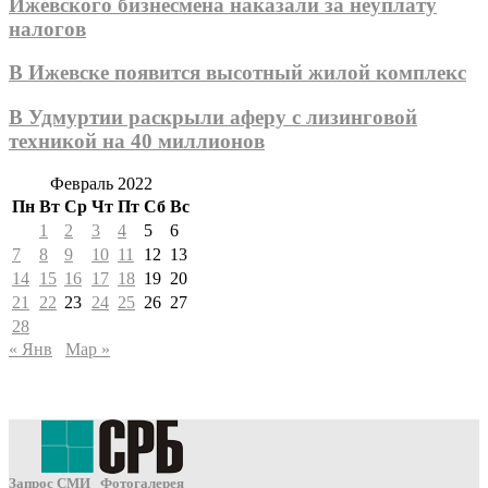
Ижевского бизнесмена наказали за неуплату
налогов
В Ижевске появится высотный жилой комплекс
В Удмуртии раскрыли аферу с лизинговой
техникой на 40 миллионов
Февраль 2022
Пн
Вт
Ср
Чт
Пт
Сб
Вс
1
2
3
4
5
6
7
8
9
10
11
12
13
14
15
16
17
18
19
20
21
22
23
24
25
26
27
28
« Янв
Мар »
Запрос СМИ
Фотогалерея