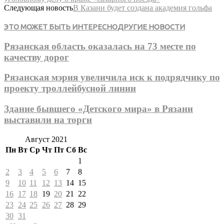
Следующая новость
В Казани будет создана академия гольфа
ЭТО МОЖЕТ БЫТЬ ИНТЕРЕСНО
ДРУГИЕ НОВОСТИ
Рязанская область оказалась на 73 месте по
качеству дорог
Рязанская мэрия увеличила иск к подрядчику по
проекту троллейбусной линии
Здание бывшего «Детского мира» в Рязани
выставили на торги
Август 2021
Пн
Вт
Ср
Чт
Пт
Сб
Вс
1
2
3
4
5
6
7
8
9
10
11
12
13
14
15
16
17
18
19
20
21
22
23
24
25
26
27
28
29
30
31