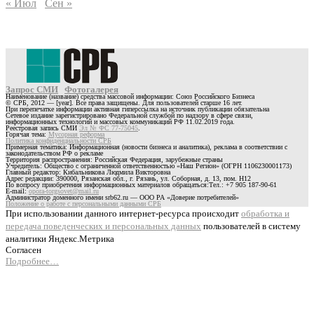
« Июл
Сен »
Запрос СМИ
Фотогалерея
Наименование (название) средства массовой информации: Союз Российского Бизнеса
© СРБ, 2012 — [year]. Все права защищены. Для пользователей старше 16 лет.
При перепечатке информации активная гиперссылка на источник публикации обязательна
Сетевое издание зарегистрировано Федеральной службой по надзору в сфере связи,
информационных технологий и массовых коммуникаций РФ 11.02.2019 года.
Реестровая запись СМИ
Эл № ФС 77-75045
.
Горячая тема:
Мусорная реформа
Политика конфиденциальности СРБ
Примерная тематика: Информационная (новости бизнеса и аналитика), реклама в соответствии с
законодательством РФ о рекламе
Территория распространения: Российская Федерация, зарубежные страны
Учредитель: Общество с ограниченной ответственностью «Наш Регион» (ОГРН 1106230001173)
Главный редактор: Кибальникова Людмила Викторовна
Адрес редакции: 390000, Рязанская обл., г. Рязань, ул. Соборная, д. 13, пом. Н12
По вопросу приобретения информационных материалов обращаться:Тел.: +7 905 187-90-61
E-mail:
opora-torgsovet@mail.ru
Администратор доменного имени srb62.ru — ООО РА «Доверие потребителей»
Положение о работе с персональными данными СРБ
При использовании данного интернет-ресурса происходит
обработка и
передача поведенческих и персональных данных
пользователей в систему
аналитики Яндекс.Метрика
Согласен
Подробнее…