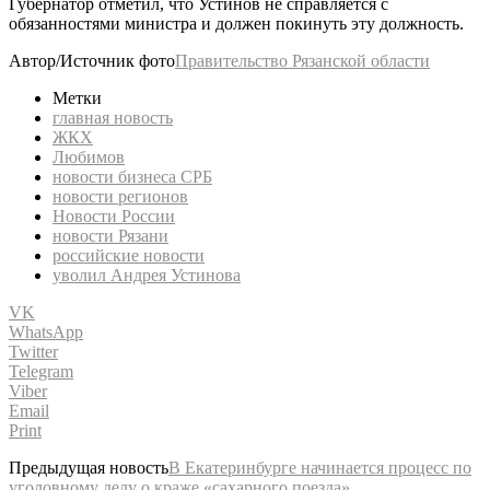
Губернатор отметил, что Устинов не справляется с
обязанностями министра и должен покинуть эту должность.
Автор/Источник фото
Правительство Рязанской области
Метки
главная новость
ЖКХ
Любимов
новости бизнеса СРБ
новости регионов
Новости России
новости Рязани
российские новости
уволил Андрея Устинова
VK
WhatsApp
Twitter
Telegram
Viber
Email
Print
Предыдущая новость
В Екатеринбурге начинается процесс по
уголовному делу о краже «сахарного поезда»