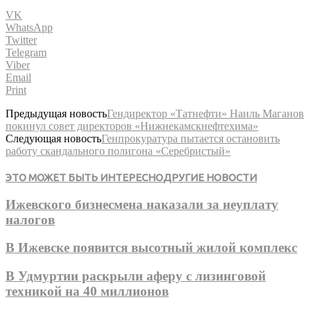
VK
WhatsApp
Twitter
Telegram
Viber
Email
Print
Предыдущая новость
Гендиректор «Татнефти» Наиль Маганов
покинул совет директоров «Нижнекамскнефтехима»
Следующая новость
Генпрокуратура пытается остановить
работу скандального полигона «Серебристый»
ЭТО МОЖЕТ БЫТЬ ИНТЕРЕСНО
ДРУГИЕ НОВОСТИ
Ижевского бизнесмена наказали за неуплату
налогов
В Ижевске появится высотный жилой комплекс
В Удмуртии раскрыли аферу с лизинговой
техникой на 40 миллионов