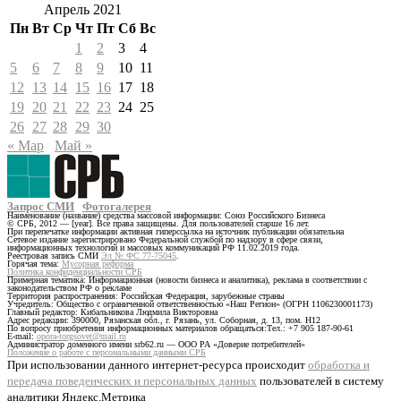
Апрель 2021
Пн
Вт
Ср
Чт
Пт
Сб
Вс
1
2
3
4
5
6
7
8
9
10
11
12
13
14
15
16
17
18
19
20
21
22
23
24
25
26
27
28
29
30
« Мар
Май »
Запрос СМИ
Фотогалерея
Наименование (название) средства массовой информации: Союз Российского Бизнеса
© СРБ, 2012 — [year]. Все права защищены. Для пользователей старше 16 лет.
При перепечатке информации активная гиперссылка на источник публикации обязательна
Сетевое издание зарегистрировано Федеральной службой по надзору в сфере связи,
информационных технологий и массовых коммуникаций РФ 11.02.2019 года.
Реестровая запись СМИ
Эл № ФС 77-75045
.
Горячая тема:
Мусорная реформа
Политика конфиденциальности СРБ
Примерная тематика: Информационная (новости бизнеса и аналитика), реклама в соответствии с
законодательством РФ о рекламе
Территория распространения: Российская Федерация, зарубежные страны
Учредитель: Общество с ограниченной ответственностью «Наш Регион» (ОГРН 1106230001173)
Главный редактор: Кибальникова Людмила Викторовна
Адрес редакции: 390000, Рязанская обл., г. Рязань, ул. Соборная, д. 13, пом. Н12
По вопросу приобретения информационных материалов обращаться:Тел.: +7 905 187-90-61
E-mail:
opora-torgsovet@mail.ru
Администратор доменного имени srb62.ru — ООО РА «Доверие потребителей»
Положение о работе с персональными данными СРБ
При использовании данного интернет-ресурса происходит
обработка и
передача поведенческих и персональных данных
пользователей в систему
аналитики Яндекс.Метрика