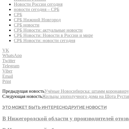
Новости России сегодня
новости сегодня – СРБ
СРБ
СРБ Нижний Новгород
СРБ новости
СРБ Новости: актуальные новости
СРБ Новости: Новости в России и мире
СРБ Новости: новости сегодня
VK
WhatsApp
Twitter
Telegram
Viber
Email
Print
Предыдущая новость
Учёные Новосибирска: штамм коронавирус
Следующая новость
Жильцы злополучного дома на Шота Рустав
ЭТО МОЖЕТ БЫТЬ ИНТЕРЕСНО
ДРУГИЕ НОВОСТИ
В Нижегородской области у производителей ото