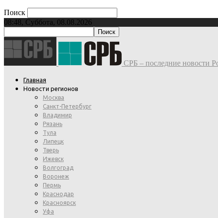
Поиск
08:48, Суббота, 08.08.2026
СРБ – последние новости Ро
Главная
Новости регионов
Москва
Санкт-Петербург
Владимир
Рязань
Тула
Липецк
Тверь
Ижевск
Волгоград
Воронеж
Пермь
Краснодар
Красноярск
Уфа