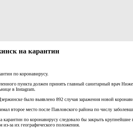
жинск на карантин
антин по коронавирусу.
еленного пункта должен принять главный санитарный врач Нижег
ице в Instagram.
 Дзержинске было выявлено 892 случая заражения новой корона
мал второе место после Павловского района по числу заболев
 на карантин по коронавирусу следовало бы закрыть крупнейшие 
 из-за их географического положения.