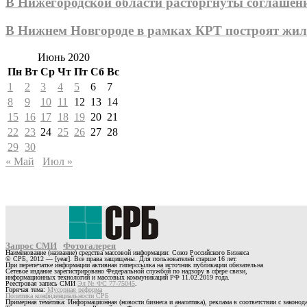
В Нижегородской области расторгнуты соглашени
В Нижнем Новгороде в рамках КРТ построят жил
Июнь 2020
Пн
Вт
Ср
Чт
Пт
Сб
Вс
1
2
3
4
5
6
7
8
9
10
11
12
13
14
15
16
17
18
19
20
21
22
23
24
25
26
27
28
29
30
« Май
Июл »
Запрос СМИ
Фотогалерея
Наименование (название) средства массовой информации: Союз Российского Бизнеса
© СРБ, 2012 — [year]. Все права защищены. Для пользователей старше 16 лет.
При перепечатке информации активная гиперссылка на источник публикации обязательна
Сетевое издание зарегистрировано Федеральной службой по надзору в сфере связи,
информационных технологий и массовых коммуникаций РФ 11.02.2019 года.
Реестровая запись СМИ
Эл № ФС 77-75045
.
Горячая тема:
Мусорная реформа
Политика конфиденциальности СРБ
Примерная тематика: Информационная (новости бизнеса и аналитика), реклама в соответствии с законо