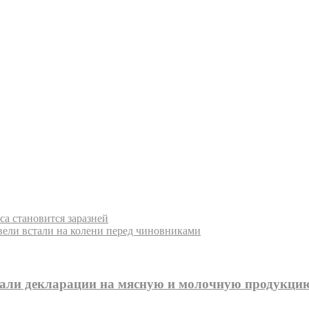
а становится заразней
ели встали на колени перед чиновниками
звали декларации на мясную и молочную продукци