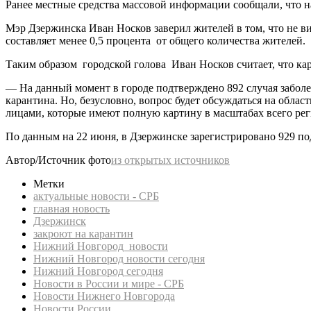
Ранее местные средства массовой информации сообщали, что н
Мэр Дзержинска Иван Носков заверил жителей в том, что не в
составляет менее 0,5 процента от общего количества жителей.
Таким образом городской голова Иван Носков считает, что к
— На данный момент в городе подтверждено 892 случая заболе
карантина. Но, безусловно, вопрос будет обсуждаться на обла
лицами, которые имеют полную картину в масштабах всего рег
По данным на 22 июня, в Дзержинске зарегистрировано 929 п
Автор/Источник фото
из открытых источников
Метки
актуальные новости - СРБ
главная новость
Дзержинск
закроют на карантин
Нижний Новгород новости
Нижний Новгород новости сегодня
Нижний Новгород сегодня
Новости в России и мире - СРБ
Новости Нижнего Новгорода
Новости России