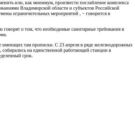
менить или, как минимум, произвести послабление комплекса
ованиями Владимирской области и субъектов Российской
тмены ограничительных мероприятий , − говорится в
говорят о том, что необходимые санитарные требования в
ома.
не имеющих там прописки. С 23 апреля в ряде железнодорожных
е, собирались на единственной работающей станции в
еделенный срок.