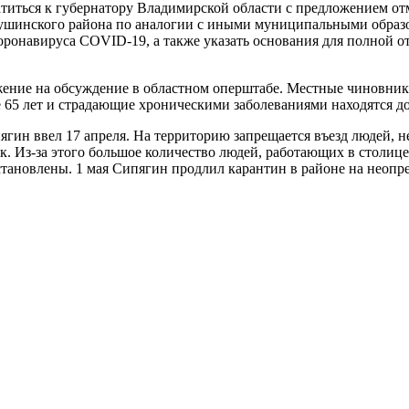
титься к губернатору Владимирской области с предложением от
тушинского района по аналогии с иными муниципальными образ
ронавируса COVID-19, а также указать основания для полной о
ние на обсуждение в областном оперштабе. Местные чиновники 
е 65 лет и страдающие хроническими заболеваниями находятся д
ягин ввел 17 апреля. На территорию запрещается въезд людей, 
. Из-за этого большое количество людей, работающих в столиц
становлены. 1 мая Сипягин продлил карантин в районе на неопр