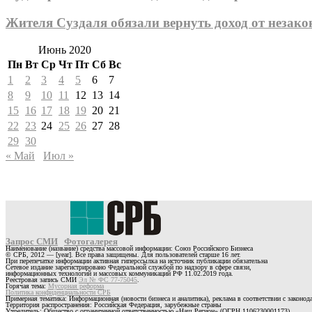
Жителя Суздаля обязали вернуть доход от незак
Июнь 2020
Пн
Вт
Ср
Чт
Пт
Сб
Вс
1
2
3
4
5
6
7
8
9
10
11
12
13
14
15
16
17
18
19
20
21
22
23
24
25
26
27
28
29
30
« Май
Июл »
Запрос СМИ
Фотогалерея
Наименование (название) средства массовой информации: Союз Российского Бизнеса
© СРБ, 2012 — [year]. Все права защищены. Для пользователей старше 16 лет.
При перепечатке информации активная гиперссылка на источник публикации обязательна
Сетевое издание зарегистрировано Федеральной службой по надзору в сфере связи,
информационных технологий и массовых коммуникаций РФ 11.02.2019 года.
Реестровая запись СМИ
Эл № ФС 77-75045
.
Горячая тема:
Мусорная реформа
Политика конфиденциальности СРБ
Примерная тематика: Информационная (новости бизнеса и аналитика), реклама в соответствии с законо
Территория распространения: Российская Федерация, зарубежные страны
Учредитель: Общество с ограниченной ответственностью «Наш Регион» (ОГРН 1106230001173)