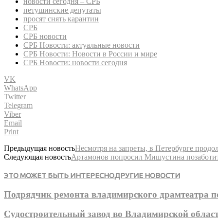
новости сегодня – СРБ
петушинские депутаты
просят снять карантин
СРБ
СРБ новости
СРБ Новости: актуальные новости
СРБ Новости: Новости в России и мире
СРБ Новости: новости сегодня
VK
WhatsApp
Twitter
Telegram
Viber
Email
Print
Предыдущая новость
Несмотря на запреты, в Петербурге продо
Следующая новость
Артамонов попросил Мишустина позаботит
ЭТО МОЖЕТ БЫТЬ ИНТЕРЕСНО
ДРУГИЕ НОВОСТИ
Подрядчик ремонта владимирского драмтеатра п
Судостроительный завод во Владимирской облас