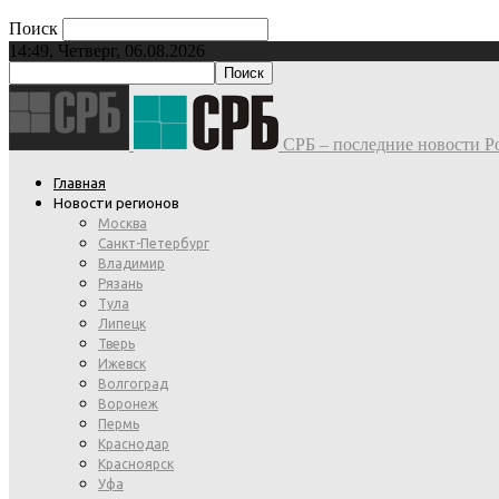
Поиск
14:49, Четверг, 06.08.2026
СРБ – последние новости Ро
Главная
Новости регионов
Москва
Санкт-Петербург
Владимир
Рязань
Тула
Липецк
Тверь
Ижевск
Волгоград
Воронеж
Пермь
Краснодар
Красноярск
Уфа