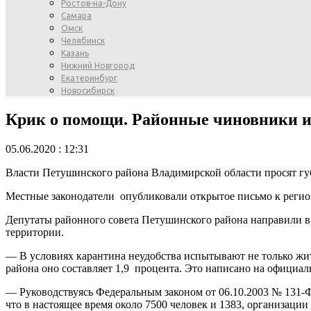
Ростов-на-Дону
Самара
Омск
Челябинск
Казань
Нижний Новгород
Екатеринбург
Новосибирск
Крик о помощи. Районные чиновники и
05.06.2020 : 12:31
Власти Петушинского района Владимирской области просят губ
Местные законодатели опубликовали открытое письмо к регио
Депутаты районного совета Петушинского района направили в
территории.
— В условиях карантина неудобства испытывают не только жит
района оно составляет 1,9 процента. Это написано на официа
— Руководствуясь Федеральным законом от 06.10.2003 № 131-
что в настоящее время около 7500 человек и 1383, организаци