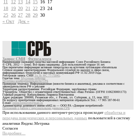
11
12
13
14
15
16
17
18
19
20
21
22
23
24
25
26
27
28
29
30
« Окт
Дек »
Запрос СМИ
Фотогалерея
Наименование (название) средства массовой информации: Союз Российского Бизнеса
© СРБ, 2012 — [year]. Все права защищены. Для пользователей старше 16 лет.
При перепечатке информации активная гиперссылка на источник публикации обязательна
Сетевое издание зарегистрировано Федеральной службой по надзору в сфере связи,
информационных технологий и массовых коммуникаций РФ 11.02.2019 года.
Реестровая запись СМИ
Эл № ФС 77-75045
.
Горячая тема:
Мусорная реформа
Политика конфиденциальности СРБ
Примерная тематика: Информационная (новости бизнеса и аналитика), реклама в соответствии с
законодательством РФ о рекламе
Территория распространения: Российская Федерация, зарубежные страны
Учредитель: Общество с ограниченной ответственностью «Наш Регион» (ОГРН 1106230001173)
Главный редактор: Кибальникова Людмила Викторовна
Адрес редакции: 390000, Рязанская обл., г. Рязань, ул. Соборная, д. 13, пом. Н12
По вопросу приобретения информационных материалов обращаться:Тел.: +7 905 187-90-61
E-mail:
opora-torgsovet@mail.ru
Администратор доменного имени srb62.ru — ООО РА «Доверие потребителей»
Положение о работе с персональными данными СРБ
При использовании данного интернет-ресурса происходит
обработка и
передача поведенческих и персональных данных
пользователей в систему
аналитики Яндекс.Метрика
Согласен
Подробнее…