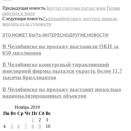
Предыдущая новость
Депутат гордумы послал мэра Перми
работать в театр
Следующая новость
Екатеринбургского депутата лишили
мандата из-за судимости
ЭТО МОЖЕТ БЫТЬ ИНТЕРЕСНО
ДРУГИЕ НОВОСТИ
В Челябинске на продажу выставили ОКН за
650 миллионов
В Челябинске конкурсный управляющий
ювелирной фирмы пытался украсть более 11,7
тысячи бриллиантов
В Челябинске на продажу выставят несколько
национализированных объектов
Ноябрь 2019
Пн
Вт
Ср
Чт
Пт
Сб
Вс
1
2
3
4
5
6
7
8
9
10