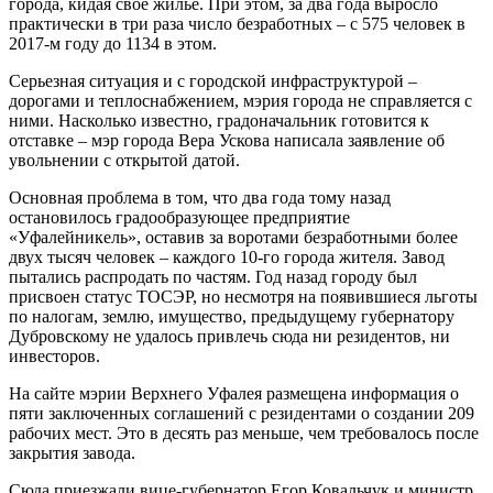
города, кидая свое жилье. При этом, за два года выросло
практически в три раза число безработных – с 575 человек в
2017-м году до 1134 в этом.
Серьезная ситуация и с городской инфраструктурой –
дорогами и теплоснабжением, мэрия города не справляется с
ними. Насколько известно, градоначальник готовится к
отставке – мэр города Вера Ускова написала заявление об
увольнении с открытой датой.
Основная проблема в том, что два года тому назад
остановилось градообразующее предприятие
«Уфалейникель», оставив за воротами безработными более
двух тысяч человек – каждого 10-го города жителя. Завод
пытались распродать по частям. Год назад городу был
присвоен статус ТОСЭР, но несмотря на появившиеся льготы
по налогам, землю, имущество, предыдущему губернатору
Дубровскому не удалось привлечь сюда ни резидентов, ни
инвесторов.
На сайте мэрии Верхнего Уфалея размещена информация о
пяти заключенных соглашений с резидентами о создании 209
рабочих мест. Это в десять раз меньше, чем требовалось после
закрытия завода.
Сюда приезжали вице-губернатор Егор Ковальчук и министр