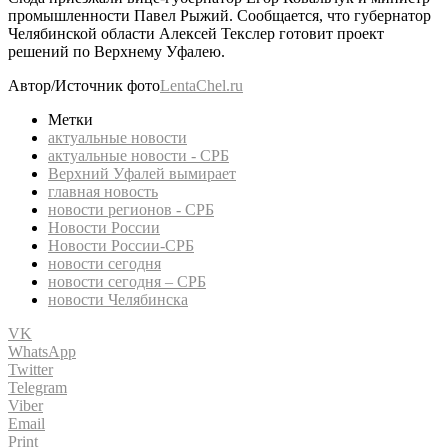
промышленности Павел Рыжий. Сообщается, что губернатор
Челябинской области Алексей Текслер готовит проект
решений по Верхнему Уфалею.
Автор/Источник фото
LentaChel.ru
Метки
актуальные новости
актуальные новости - СРБ
Верхний Уфалей вымирает
главная новость
новости регионов - СРБ
Новости России
Новости России-СРБ
новости сегодня
новости сегодня – СРБ
новости Челябинска
VK
WhatsApp
Twitter
Telegram
Viber
Email
Print