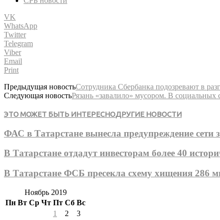
СРБ новости
VK
WhatsApp
Twitter
Telegram
Viber
Email
Print
Предыдущая новость
Сотрудника Сбербанка подозревают в раз
Следующая новость
Рязань «завалило» мусором. В социальных 
ЭТО МОЖЕТ БЫТЬ ИНТЕРЕСНО
ДРУГИЕ НОВОСТИ
ФАС в Татарстане вынесла предупреждение сети з
В Татарстане отдадут инвесторам более 40 истор
В Татарстане ФСБ пресекла схему хищения 286
Ноябрь 2019
Пн
Вт
Ср
Чт
Пт
Сб
Вс
1
2
3