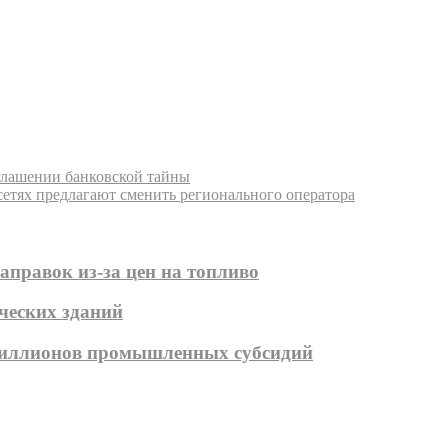
глашении банковской тайны
сетях предлагают сменить регионального оператора
аправок из-за цен на топливо
ических зданий
 миллионов промышленных субсидий