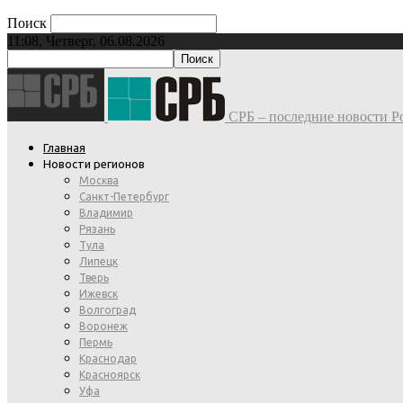
Поиск
11:08, Четверг, 06.08.2026
СРБ – последние новости Ро
Главная
Новости регионов
Москва
Санкт-Петербург
Владимир
Рязань
Тула
Липецк
Тверь
Ижевск
Волгоград
Воронеж
Пермь
Краснодар
Красноярск
Уфа