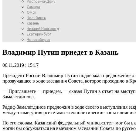
Ростов-на-Дону
Самара
Омск
Челябинск
Казань
Нижний Новгород
Екатеринбург
Новосибирск
Владимир Путин приедет в Казань
06.11.2019 : 15:17
Президент России Владимир Путин поддержал предложение о пр
прозвучавшее в ходе заседания Совета, которое проходило в Кр
— Приглашаете — приедем, — сказал Путин в ответ на выступ
Замалетдинова.
Радиф Замалетдинов предложил в ходе своего выступления зак
между этими университетами «геополитические зоны влияния»
По его словам, Казанский федеральный университет мог бы вкл
могли бы обсуждаться на выездном заседании Совета по русско