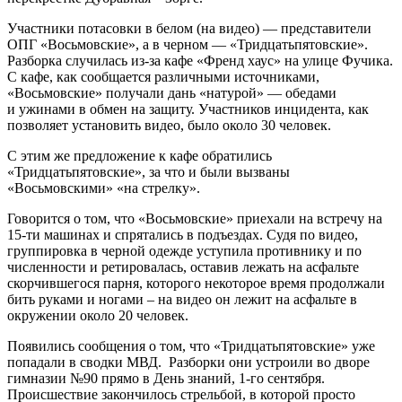
Участники потасовки в белом (на видео) — представители
ОПГ «Восьмовские», а в черном — «Тридцатьпятовские».
Разборка случилась из-за кафе «Френд хаус» на улице Фучика.
С кафе, как сообщается различными источниками,
«Восьмовские» получали дань «натурой» — обедами
и ужинами в обмен на защиту. Участников инцидента, как
позволяет установить видео, было около 30 человек.
С этим же предложение к кафе обратились
«Тридцатьпятовские», за что и были вызваны
«Восьмовскими» «на стрелку».
Говорится о том, что «Восьмовские» приехали на встречу на
15-ти машинах и спрятались в подъездах. Судя по видео,
группировка в черной одежде уступила противнику и по
численности и ретировалась, оставив лежать на асфальте
скорчившегося парня, которого некоторое время продолжали
бить руками и ногами – на видео он лежит на асфальте в
окружении около 20 человек.
Появились сообщения о том, что «Тридцатьпятовские» уже
попадали в сводки МВД. Разборки они устроили во дворе
гимназии №90 прямо в День знаний, 1-го сентября.
Происшествие закончилось стрельбой, в которой просто