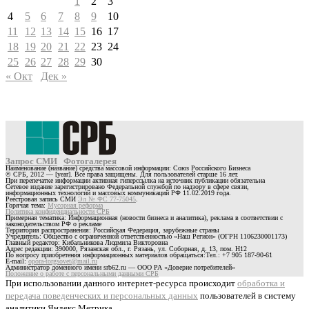
1
2
3
4
5
6
7
8
9
10
11
12
13
14
15
16
17
18
19
20
21
22
23
24
25
26
27
28
29
30
« Окт
Дек »
Запрос СМИ
Фотогалерея
Наименование (название) средства массовой информации: Союз Российского Бизнеса
© СРБ, 2012 — [year]. Все права защищены. Для пользователей старше 16 лет.
При перепечатке информации активная гиперссылка на источник публикации обязательна
Сетевое издание зарегистрировано Федеральной службой по надзору в сфере связи,
информационных технологий и массовых коммуникаций РФ 11.02.2019 года.
Реестровая запись СМИ
Эл № ФС 77-75045
.
Горячая тема:
Мусорная реформа
Политика конфиденциальности СРБ
Примерная тематика: Информационная (новости бизнеса и аналитика), реклама в соответствии с
законодательством РФ о рекламе
Территория распространения: Российская Федерация, зарубежные страны
Учредитель: Общество с ограниченной ответственностью «Наш Регион» (ОГРН 1106230001173)
Главный редактор: Кибальникова Людмила Викторовна
Адрес редакции: 390000, Рязанская обл., г. Рязань, ул. Соборная, д. 13, пом. Н12
По вопросу приобретения информационных материалов обращаться:Тел.: +7 905 187-90-61
E-mail:
opora-torgsovet@mail.ru
Администратор доменного имени srb62.ru — ООО РА «Доверие потребителей»
Положение о работе с персональными данными СРБ
При использовании данного интернет-ресурса происходит
обработка и
передача поведенческих и персональных данных
пользователей в систему
аналитики Яндекс.Метрика