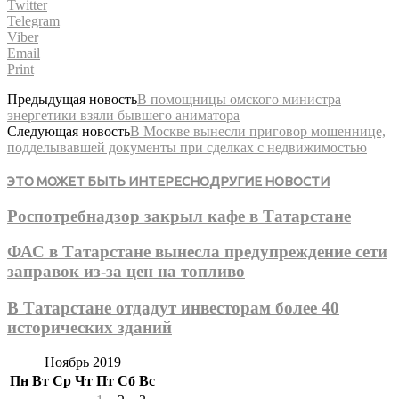
Twitter
Telegram
Viber
Email
Print
Предыдущая новость
В помощницы омского министра
энергетики взяли бывшего аниматора
Следующая новость
В Москве вынесли приговор мошеннице,
подделывавшей документы при сделках с недвижимостью
ЭТО МОЖЕТ БЫТЬ ИНТЕРЕСНО
ДРУГИЕ НОВОСТИ
Роспотребнадзор закрыл кафе в Татарстане
ФАС в Татарстане вынесла предупреждение сети
заправок из-за цен на топливо
В Татарстане отдадут инвесторам более 40
исторических зданий
Ноябрь 2019
Пн
Вт
Ср
Чт
Пт
Сб
Вс