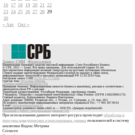
16
17
18
19
20
21
22
23
24
25
26
27
28
29
30
« Авг
Окт »
Запрос СМИ
Фотогалерея
Наименование (название) средства массовой информации: Союз Российского Бизнеса
© СРБ, 2012 — [year]. Все права защищены. Для пользователей старше 16 лет.
При перепечатке информации активная гиперссылка на источник публикации обязательна
Сетевое издание зарегистрировано Федеральной службой по надзору в сфере связи,
информационных технологий и массовых коммуникаций РФ 11.02.2019 года.
Реестровая запись СМИ
Эл № ФС 77-75045
.
Горячая тема:
Мусорная реформа
Политика конфиденциальности СРБ
Примерная тематика: Информационная (новости бизнеса и аналитика), реклама в соответствии с
законодательством РФ о рекламе
Территория распространения: Российская Федерация, зарубежные страны
Учредитель: Общество с ограниченной ответственностью «Наш Регион» (ОГРН 1106230001173)
Главный редактор: Кибальникова Людмила Викторовна
Адрес редакции: 390000, Рязанская обл., г. Рязань, ул. Соборная, д. 13, пом. Н12
По вопросу приобретения информационных материалов обращаться:Тел.: +7 905 187-90-61
E-mail:
opora-torgsovet@mail.ru
Администратор доменного имени srb62.ru — ООО РА «Доверие потребителей»
Положение о работе с персональными данными СРБ
При использовании данного интернет-ресурса происходит
обработка и
передача поведенческих и персональных данных
пользователей в систему
аналитики Яндекс.Метрика
Согласен