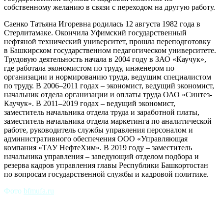
собственному желанию в связи с переходом на другую работу.
Саенко Татьяна Игоревна родилась 12 августа 1982 года в
Стерлитамаке. Окончила Уфимский государственный
нефтяной технический университет, прошла переподготовку
в Башкирском государственном педагогическом университете.
Трудовую деятельность начала в 2004 году в ЗАО «Каучук»,
где работала экономистом по труду, инженером по
организации и нормированию труда, ведущим специалистом
по труду. В 2006–2011 годах – экономист, ведущий экономист,
начальник отдела организации и оплаты труда ОАО «Синтез-
Каучук». В 2011–2019 годах – ведущий экономист,
заместитель начальника отдела труда и заработной платы,
заместитель начальника отдела маркетинга по аналитической
работе, руководитель службы управления персоналом и
административного обеспечения ООО «Управляющая
компания «ТАУ НефтеХим». В 2019 году – заместитель
начальника управления – заведующий отделом подбора и
резерва кадров управления главы Республики Башкортостан
по вопросам государственной службы и кадровой политике.
Фото
bfmufa.ru
srb, СРБ, Новости России, российские новости, новости
бизнеса, политика, экономика, srb Уфа, новости Уфы,