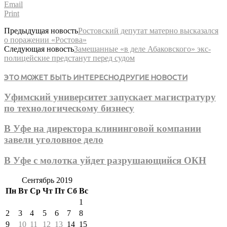
Email
Print
Предыдущая новость
Ростовский депутат матерно высказался
о поражении «Ростова»
Следующая новость
Замешанные «в деле Абаковского» экс-
полицейские предстанут перед судом
ЭТО МОЖЕТ БЫТЬ ИНТЕРЕСНО
ДРУГИЕ НОВОСТИ
Уфимский университет запускает магистратуру
по технологическому бизнесу
В Уфе на директора клининговой компании
завели уголовное дело
В Уфе с молотка уйдет разрушающийся ОКН
Сентябрь 2019
Пн
Вт
Ср
Чт
Пт
Сб
Вс
1
2
3
4
5
6
7
8
9
10
11
12
13
14
15