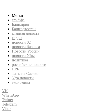
Башкирия, Уфа новости, новости 02, Башкортостан, кадры,
Татьяна Саенко
Метки
srb Уфа
Башкирия
Башкортостан
главная новость
кадры
новости 02
новости бизнеса
Новости России
новости Уфы
политика
российские новости
СРБ
Татьяна Саенко
Уфа новости
экономика
VK
WhatsApp
Twitter
Telegram
Viber