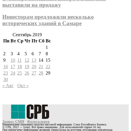
выставили на продажу
Инвесторам предложили несколько
исторических зданий в Самаре
Сентябрь 2019
Пн
Вт
Ср
Чт
Пт
Сб
Вс
1
2
3
4
5
6
7
8
9
10
11
12
13
14
15
16
17
18
19
20
21
22
23
24
25
26
27
28
29
30
« Авг
Окт »
Запрос СМИ
Фотогалерея
Наименование (название) средства массовой информации: Союз Российского Бизнеса
© СРБ, 2012 — [year]. Все права защищены. Для пользователей старше 16 лет.
При перепечатке информации активная гиперссылка на источник публикации обязательна