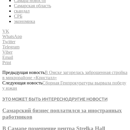
Самара новости
Самарская область
скандал
СРБ
экономика
VK
WhatsApp
Twitter
Telegram
Viber
Email
Print
Предыдущая новость
В Омске загорелась заброшенная стройка
в микрорайоне «Кристалл»
Следующая новость
Сборная Генпрокуратуры вырвала победу
у южан
ЭТО МОЖЕТ БЫТЬ ИНТЕРЕСНО
ДРУГИЕ НОВОСТИ
Самарский бизнес поплатился за иностранных
работников
В Самаре помещение центра Strelka Hall