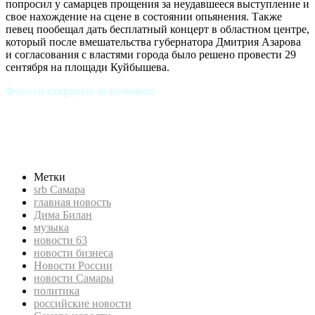
попросил у самарцев прощения за неудавшееся выступление и
свое нахождение на сцене в состоянии опьянения. Также
певец пообещал дать бесплатный концерт в областном центре,
который после вмешательства губернатора Дмитрия Азарова
и согласования с властями города было решено провести 29
сентября на площади Куйбышева.
Фото из открытых источников
srb, СРБ, Новости России, российские новости, новости
бизнеса, политика, экономика, srb Самара, новости Самары,
Самарская область, Самара новости, новости 63, скандал,
Дима Билан, музыка
Метки
srb Самара
главная новость
Дима Билан
музыка
новости 63
новости бизнеса
Новости России
новости Самары
политика
российские новости