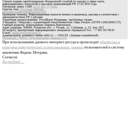
Сетевое издание зарегистрировано Федеральной службой по надзору в сфере связи,
информационных технологий и массовых коммуникаций РФ 11.02.2019 года.
Реестровая запись СМИ
Эл № ФС 77-75045
.
Горячая тема:
Мусорная реформа
Политика конфиденциальности СРБ
Примерная тематика: Информационная (новости бизнеса и аналитика), реклама в соответствии с
законодательством РФ о рекламе
Территория распространения: Российская Федерация, зарубежные страны
Учредитель: Общество с ограниченной ответственностью «Наш Регион» (ОГРН 1106230001173)
Главный редактор: Кибальникова Людмила Викторовна
Адрес редакции: 390000, Рязанская обл., г. Рязань, ул. Соборная, д. 13, пом. Н12
По вопросу приобретения информационных материалов обращаться:Тел.: +7 905 187-90-61
E-mail:
opora-torgsovet@mail.ru
Администратор доменного имени srb62.ru — ООО РА «Доверие потребителей»
Положение о работе с персональными данными СРБ
При использовании данного интернет-ресурса происходит
обработка и
передача поведенческих и персональных данных
пользователей в систему
аналитики Яндекс.Метрика
Согласен
Подробнее…